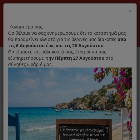
(+30) 210 2796031
Cl
×
modal
title
Αποκλειστικά γνήσια ανταλλακτικά
Καλησπέρα σας,
Θα θέλαμε να σας ενημερώσουμε ότι το κατάστημά μας
Σύνδεση
Εγγραφή
Εταιρεία
Επικοινωνία
θα παραμείνει κλειστό για τις θερινές μας διακοπές
από
τις 6 Αυγούστου έως και τις 26 Αυγούστου.
Θα είμαστε και πάλι κοντά σας, έτοιμοι να σας
εξυπηρετήσουμε,
την Πέμπτη 27 Αυγούστου
στο
σύνηθες ωράριό μας.
0
MENU
Ανταλλακτικά ηλεκτρικών συσκευών
Home
Προσωπική Φροντίδα