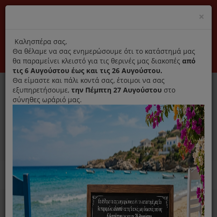
(+30) 210 2796031
Cl
×
modal
title
Αποκλειστικά γνήσια ανταλλακτικά
Καλησπέρα σας,
Θα θέλαμε να σας ενημερώσουμε ότι το κατάστημά μας
Σύνδεση
Εγγραφή
Εταιρεία
Επικοινωνία
θα παραμείνει κλειστό για τις θερινές μας διακοπές
από
τις 6 Αυγούστου έως και τις 26 Αυγούστου.
Θα είμαστε και πάλι κοντά σας, έτοιμοι να σας
εξυπηρετήσουμε,
την Πέμπτη 27 Αυγούστου
στο
σύνηθες ωράριό μας.
0
MENU
Ανταλλακτικά ηλεκτρικών συσκευών
Home
Ραπτομηχανή