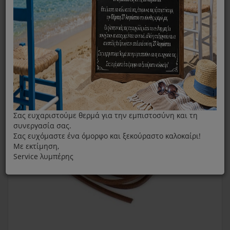
Δερμάτινος Ιμάντας Για Ποδοκίνητες Ραπτομηχανές
Σας ευχαριστούμε θερμά για την εμπιστοσύνη και τη
συνεργασία σας.
Σας ευχόμαστε ένα όμορφο και ξεκούραστο καλοκαίρι!
Με εκτίμηση,
Service λυμπέρης