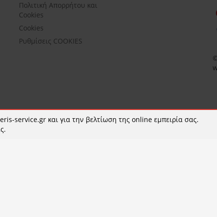
Πολιτική Απορρήτου και
Cookies
Cookies
Ρυθμίσεις COOKIES
©
w
ris-service.gr και για την βελτίωση της online εμπειρία σας.
ς.