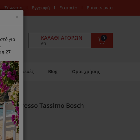
Σύνδεση
Εγγραφή
Εταιρεία
Επικοινωνία
Close
×
ΚΑΛΆΘΙ ΑΓΟΡΏΝ
0
στό για
€0
.
τη 27
Επισκευές
Blog
Όροι χρήσης
ρες Espresso Tassimo Bosch
ιαθέσιμο)