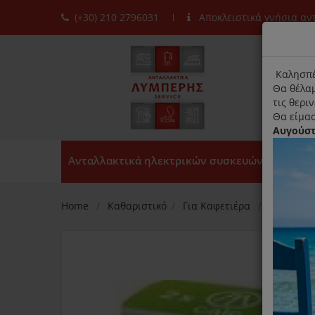
(+30) 210 2796031
Αποκλειστικά γνήσια α
moda
title
Καλησπέ
Θα θέλαμ
τις θερι
Θα είμασ
Αυγούσ
Ανταλλακτικά ηλεκτρικών συσκευών
Home
Καθαριστικό
Για Καφετιέρα
Δίσκοι Κ