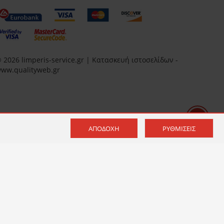
 2026 limperis-service.gr | Κατασκευή ιστοσελίδων -
ww.qualityweb.gr
ΑΠΟΔΟΧΉ
ΡΥΘΜΊΣΕΙΣ