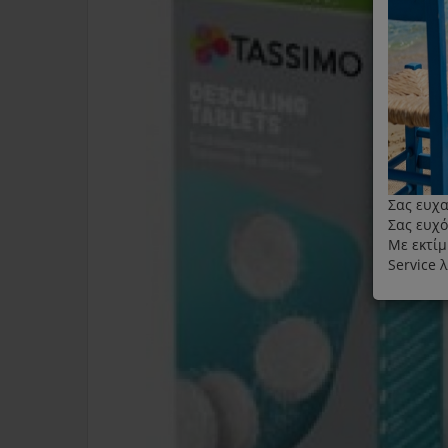
Σας ευχα
Σας ευχό
Με εκτίμ
Service 