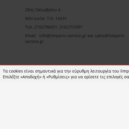
28ης Οκτωβρίου 4
Νέα Ιωνία Τ.Κ. 14231
Τηλ.
2102796031, 2102757097
Email in
fo@limperis-service.gr και sales@limperis-
service.gr
Ωράριο καταστήματος:
Τα cookies είναι σημαντικά για την εύρυθμη λειτουργία του limpe
Επιλέξτε «Αποδοχή» ή «Ρυθμίσεις» για να ορίσετε τις επιλογές σα
Δευτέρα- Τετάρτη :09:00-15:00
Τρίτη- Πέμπτη- Παρασκευή 09:00-18:00
Σάββατο : 09:00-14:00