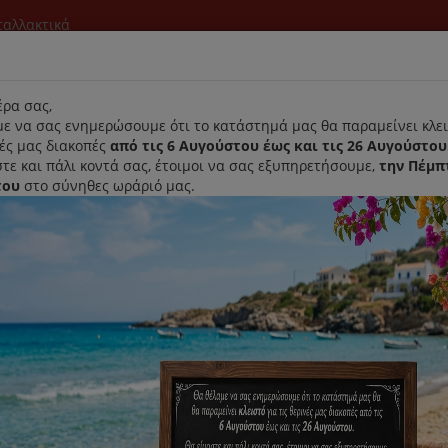
νταλλακτικά
l
ρα σας,
ε να σας ενημερώσουμε ότι το κατάστημά μας θα παραμείνει κλει
νές μας διακοπές
από τις 6 Αυγούστου έως και τις 26 Αυγούστου
τε και πάλι κοντά σας, έτοιμοι να σας εξυπηρετήσουμε,
την Πέμπ
του
στο σύνηθες ωράριό μας.
Αρχική
Laurastar
Παραλαβή- Παράδοση Κατ'οικον
αθαρισμού Για Καφετιερες Espresso Tassimo Bosch
Δίσκοι Καθαρισμού Για Καφετιε
Κωδικός : 311909
Διαθεσιμότητα :
Παράδοση Σε 1-3 Ημέρες (Δ