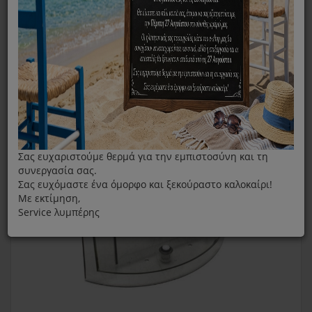
Καφετιέρα
Δοχείο Καφετιέρας Dolce Gusto Oblo
Σας ευχαριστούμε θερμά για την εμπιστοσύνη και τη
συνεργασία σας.
Σας ευχόμαστε ένα όμορφο και ξεκούραστο καλοκαίρι!
Με εκτίμηση,
Service λυμπέρης