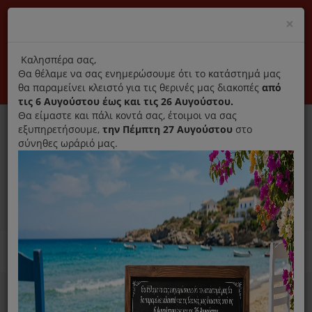
(+30) 210 2796031
Cl
×
modal
title
Αποκλειστικά γνήσια ανταλλακτικά
Καλησπέρα σας,
Θα θέλαμε να σας ενημερώσουμε ότι το κατάστημά μας
Σύνδεση
Εγγραφή
Εταιρεία
Επικοινωνία
θα παραμείνει κλειστό για τις θερινές μας διακοπές
από
τις 6 Αυγούστου έως και τις 26 Αυγούστου.
Θα είμαστε και πάλι κοντά σας, έτοιμοι να σας
εξυπηρετήσουμε,
την Πέμπτη 27 Αυγούστου
στο
σύνηθες ωράριό μας.
0
MENU
Ανταλλακτικά ηλεκτρικών συσκευών
Home
Παρασκευή Καφέ Και Ροφημάτων