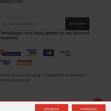
NEWSLETTER
ΕΓΓΡΑΦΉ
Αποδέχομαι τους
όρους χρήσης
και την
Πολιτική
Απορρήτου
 2026 limperis-service.gr | Κατασκευή ιστοσελίδων -
ww.qualityweb.gr
ΑΠΟΔΟΧΉ
ΡΥΘΜΊΣΕΙΣ