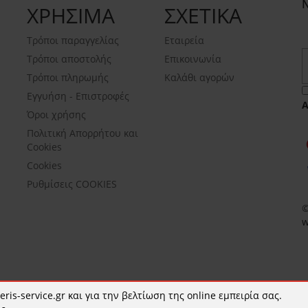
ΧΡΗΣΙΜΑ
ΣΧΕΤΙΚΑ
Τρόποι παραγγελίας
Εταιρεία
Τρόποι αποστολής
Επικοινωνία
Τρόποι πληρωμής
Καλάθι αγορών
Εγγυήση - Επιστροφές
Όροι χρήσης
Πολιτική Απορρήτου και
Cookies
Cookies
Ρυθμίσεις COOKIES
©
w
ris-service.gr και για την βελτίωση της online εμπειρία σας.