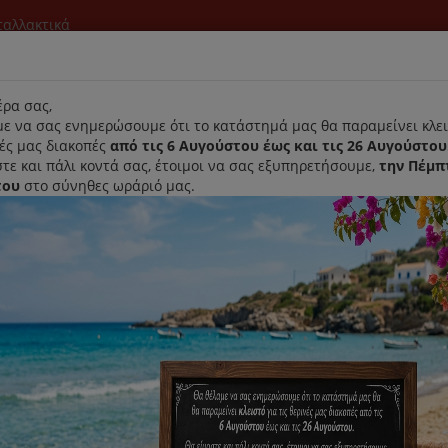
νταλλακτικά
l
ρα σας,
ε να σας ενημερώσουμε ότι το κατάστημά μας θα παραμείνει κλει
νές μας διακοπές
από τις 6 Αυγούστου έως και τις 26 Αυγούστου
τε και πάλι κοντά σας, έτοιμοι να σας εξυπηρετήσουμε,
την Πέμπ
του
στο σύνηθες ωράριό μας.
Αρχική
Laurastar
Παραλαβή- Παράδοση Κατ'οικον
ρικό Φίλτρο Ψυγείου LG ADQ32617703
Εσωτερικό Φίλτρο Ψυγείου LG
Κωδικός : ADQ32617703
Διαθεσιμότητα :
Παράδοση Σε 1-3 Ημέρες (Δ