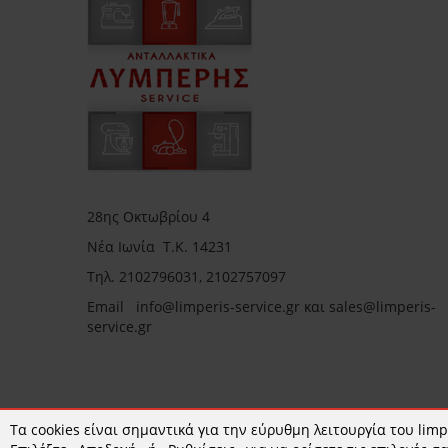
28ης Οκτωβρίου 4
Νέα Ιωνία Τ.Κ. 14231
Τηλ.
2102796031, 2102757097
Email in
fo@limperis-service.gr και sales@limperis-
service.gr
Ωράριο καταστήματος:
Τα cookies είναι σημαντικά για την εύρυθμη λειτουργία του limpe