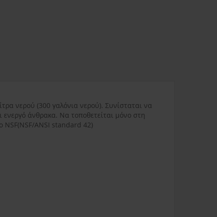
ας
3.80€
Δυσπρόσιτες περιοχές
6.00€
Εκτός Ελλάδος
0.00€
ίτρα νερού (300 γαλόνια νερού). Συνίσταται να
3.50€
ι ενεργό άνθρακα. Να τοποθετείται μόνο στη
ο NSF(NSF/ANSI standard 42)