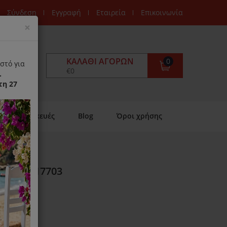
Σύνδεση
Εγγραφή
Εταιρεία
Επικοινωνία
Close
×
ΚΑΛΆΘΙ ΑΓΟΡΏΝ
0
στό για
€0
.
τη 27
Επισκευές
Blog
Όροι χρήσης
 ADQ32617703
ιαθέσιμο)