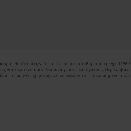
εντός Αττικής
3.50€
εκτός Αττικής
3.50€
Νησιωτικής Ελλάδ
σκουριά, δυσάρεστες γεύσεις. Δυνατότητα καθαρισμού μέχρι 1136 λ
νες για καλύτερα αποτελέσματα γεύσης και υγιεινής. Περιλαμβάνε
άση τις οδηγίες χρήσεως που εσωκλείονται. Πιστοποιημένο από τ