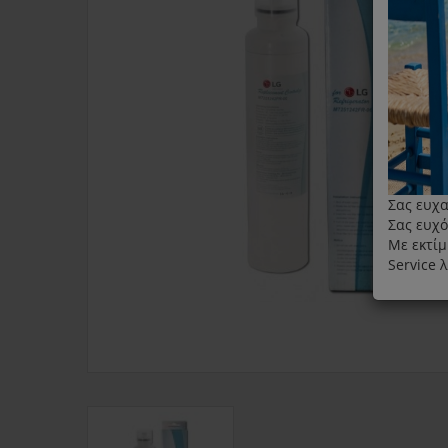
Σας ευχα
Σας ευχό
Με εκτίμ
Service 