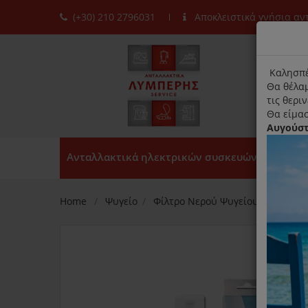
(+30) 210 2796031
Αποκλειστικά γνήσια α
moda
title
Καλησπέ
Θα θέλαμ
τις θερι
Θα είμασ
Αυγούσ
Ανταλλακτικά ηλεκτρικών συσκευών
Home
Ψυγείο
Φίλτρο Νερού Ψυγείου
Εσωτε