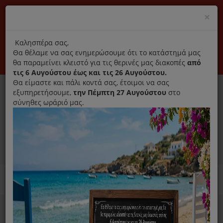
(+30) 210 2796031
Cl
×
modal
title
Αποκλειστικά γνήσια ανταλλακτικά
Καλησπέρα σας,
Θα θέλαμε να σας ενημερώσουμε ότι το κατάστημά μας
Σύνδεση
Εγγραφή
Εταιρεία
Επικοινωνία
θα παραμείνει κλειστό για τις θερινές μας διακοπές
από
τις 6 Αυγούστου έως και τις 26 Αυγούστου.
Θα είμαστε και πάλι κοντά σας, έτοιμοι να σας
εξυπηρετήσουμε,
την Πέμπτη 27 Αυγούστου
στο
σύνηθες ωράριό μας.
0
MENU
Ανταλλακτικά ηλεκτρικών συσκευών
Home
Συσκευές Μαγειρικής