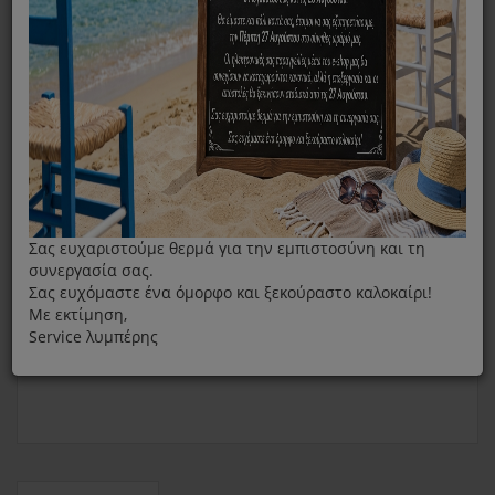
Φίλτρα Φριτέζας Moulinex Super Uno
Σας ευχαριστούμε θερμά για την εμπιστοσύνη και τη
συνεργασία σας.
Σας ευχόμαστε ένα όμορφο και ξεκούραστο καλοκαίρι!
Με εκτίμηση,
Service λυμπέρης