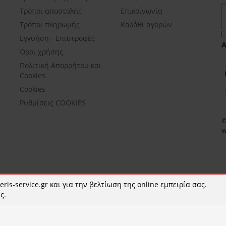
Τρόποι αποστολής
Επικοινωνία
Τρόποι πληρωμής
Καλάθι αγορών
Εγγυήση - Επιστροφές
Όροι χρήσης
Πολιτική Απορρήτου και
Cookies
Cookies
Ρυθμίσεις COOKIES
©
w
ris-service.gr και για την βελτίωση της online εμπειρία σας.
ς.