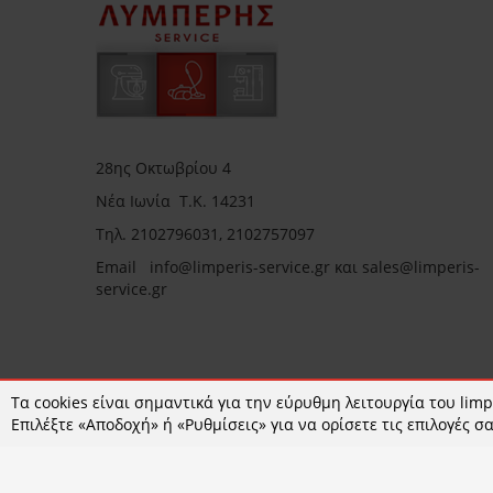
28ης Οκτωβρίου 4
Νέα Ιωνία Τ.Κ. 14231
Τηλ.
2102796031, 2102757097
Email in
fo@limperis-service.gr και sales@limperis-
service.gr
Ωράριο καταστήματος:
Τα cookies είναι σημαντικά για την εύρυθμη λειτουργία του limpe
Επιλέξτε «Αποδοχή» ή «Ρυθμίσεις» για να ορίσετε τις επιλογές σα
Δευτέρα- Τετάρτη :09:00-15:00
Τρίτη- Πέμπτη- Παρασκευή 09:00-18:00