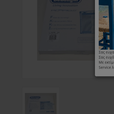
Σας ευχα
Σας ευχό
Με εκτίμ
Service 