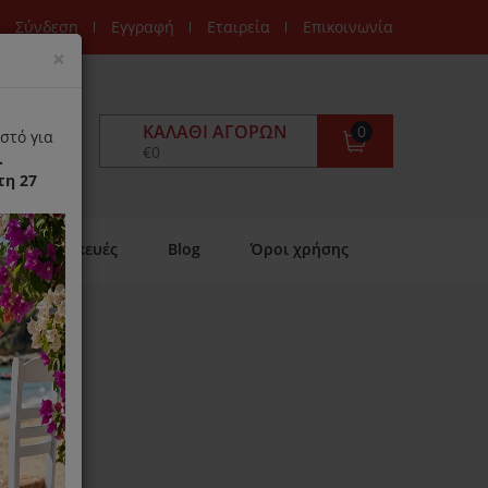
Σύνδεση
Εγγραφή
Εταιρεία
Επικοινωνία
Close
×
ΚΑΛΆΘΙ ΑΓΟΡΏΝ
0
στό για
€0
.
τη 27
Επισκευές
Blog
Όροι χρήσης
0
ιαθέσιμο)