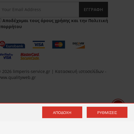
ΕΓΓΡΑΦΉ
Αποδέχομαι τους
όρους χρήσης
και την
Πολιτική
Απορρήτου
 2026 limperis-service.gr | Κατασκευή ιστοσελίδων -
ww.qualityweb.gr
ΑΠΟΔΟΧΉ
ΡΥΘΜΊΣΕΙΣ