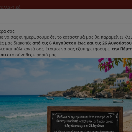
νταλλακτικά
l
ρα σας,
ε να σας ενημερώσουμε ότι το κατάστημά μας θα παραμείνει κλει
νές μας διακοπές
από τις 6 Αυγούστου έως και τις 26 Αυγούστου
τε και πάλι κοντά σας, έτοιμοι να σας εξυπηρετήσουμε,
την Πέμπ
του
στο σύνηθες ωράριό μας.
Αρχική
Laurastar
Παραλαβή- Παράδοση Κατ'οικον
Φίλτρα Ιονιστή Delonghi DAP700
Φίλτρα Ιονιστή Delonghi DAP70
Κωδικός : 5537000900
Διαθεσιμότητα :
Παράδοση Σε 1-3 Ημέρες (Δ