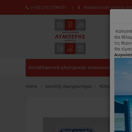
(+30) 210 2796031
Αποκλειστικά γνήσια α
moda
title
Καλησπέ
Θα θέλαμ
τις θερι
Θα είμασ
Αυγούσ
Ανταλλακτικά ηλεκτρικών συσκευών
Home
Ιονιστής Αφυγραντήρας
Φίλτρα Ιονιστή