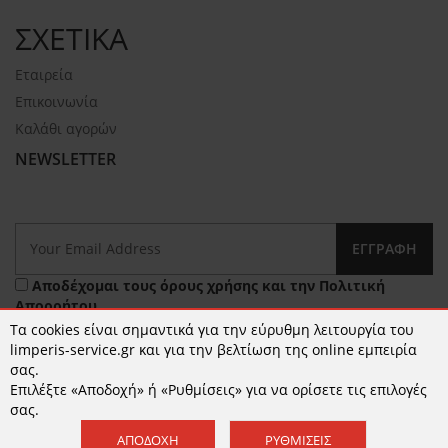
ΣΧΕΤΙΚΑ
Εταιρεία
Επικοινωνία
Καλάθι αγορών
NEWSLETTER
ΕΓΓΡΑΦΉ
Αποδέχομαι τους
όρους χρήσης
και την
Πολιτική
Απορρήτου
Τα cookies είναι σημαντικά για την εύρυθμη λειτουργία του
limperis-service.gr και για την βελτίωση της online εμπειρία
σας.
Επιλέξτε «Αποδοχή» ή «Ρυθμίσεις» για να ορίσετε τις επιλογές
σας.
ΑΠΟΔΟΧΉ
ΡΥΘΜΊΣΕΙΣ