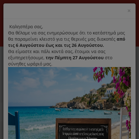
(+30) 210 2796031
Cl
×
modal
title
Αποκλειστικά γνήσια ανταλλακτικά
Καλησπέρα σας,
Θα θέλαμε να σας ενημερώσουμε ότι το κατάστημά μας
Σύνδεση
Εγγραφή
Εταιρεία
Επικοινωνία
θα παραμείνει κλειστό για τις θερινές μας διακοπές
από
τις 6 Αυγούστου έως και τις 26 Αυγούστου.
Θα είμαστε και πάλι κοντά σας, έτοιμοι να σας
εξυπηρετήσουμε,
την Πέμπτη 27 Αυγούστου
στο
σύνηθες ωράριό μας.
0
MENU
Ανταλλακτικά ηλεκτρικών συσκευών
Home
Ιονιστής Αφυγραντήρας