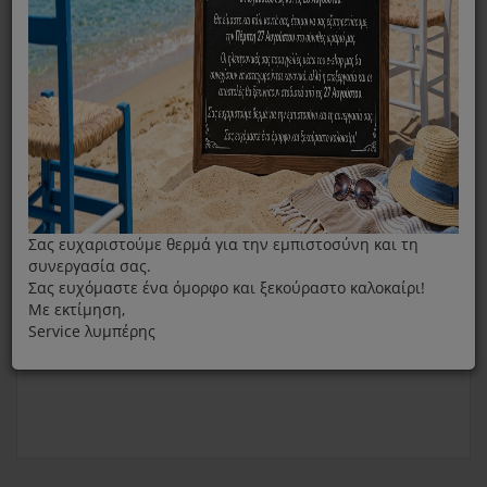
Φίλτρα Αφυγραντήρα
Φίλτρο Άνθρακα Για Αφυγραντήρα Juro Pro 20-28lt
Σας ευχαριστούμε θερμά για την εμπιστοσύνη και τη
συνεργασία σας.
Σας ευχόμαστε ένα όμορφο και ξεκούραστο καλοκαίρι!
Με εκτίμηση,
Service λυμπέρης