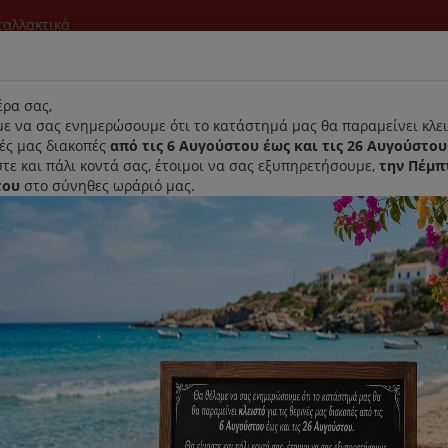
νταλλακτικά
l
ρα σας,
ε να σας ενημερώσουμε ότι το κατάστημά μας θα παραμείνει κλει
νές μας διακοπές
από τις 6 Αυγούστου έως και τις 26 Αυγούστου
τε και πάλι κοντά σας, έτοιμοι να σας εξυπηρετήσουμε,
την Πέμπ
του
στο σύνηθες ωράριό μας.
Αρχική
Laurastar
Παραλαβή- Παράδοση Κατ'οικον
ragon
Φίλτρο Από Σκουπάκι Juro Pro 
Κωδικός : 988-29
Διαθεσιμότητα :
Παράδοση Σε 1-3 Ημέρες (Δ