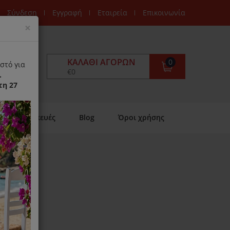
Σύνδεση
Εγγραφή
Εταιρεία
Επικοινωνία
Close
×
ΚΑΛΆΘΙ ΑΓΟΡΏΝ
0
στό για
€0
.
τη 27
Επισκευές
Blog
Όροι χρήσης
Dragon
ιαθέσιμο)