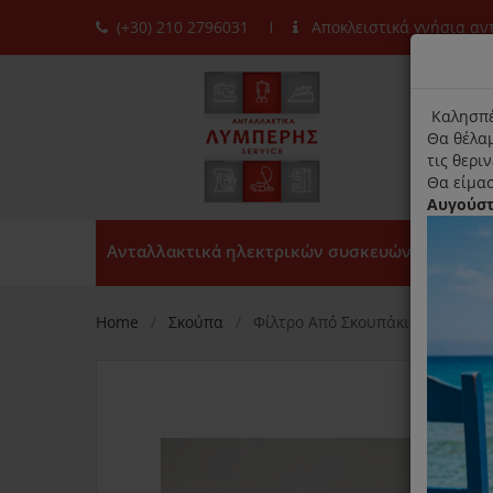
(+30) 210 2796031
Αποκλειστικά γνήσια α
moda
title
Καλησπέ
Θα θέλαμ
τις θερι
Θα είμασ
Αυγούσ
Ανταλλακτικά ηλεκτρικών συσκευών
Home
Σκούπα
Φίλτρο Από Σκουπάκι Juro Pro D