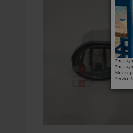
Σας ευχα
Σας ευχό
Με εκτίμ
Service 