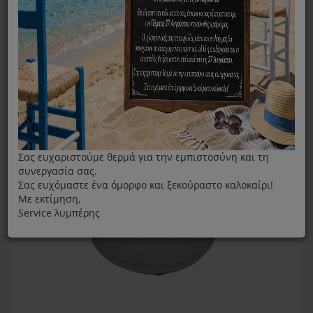
Καφετιέρα
Αξεσουάρ/ Ανταλλακτικά
Φίλτρο Διπλής Δόσης Για Καφετιέρα Espresso Krups XP32
Σας ευχαριστούμε θερμά για την εμπιστοσύνη και τη
συνεργασία σας.
Σας ευχόμαστε ένα όμορφο και ξεκούραστο καλοκαίρι!
Με εκτίμηση,
Service λυμπέρης