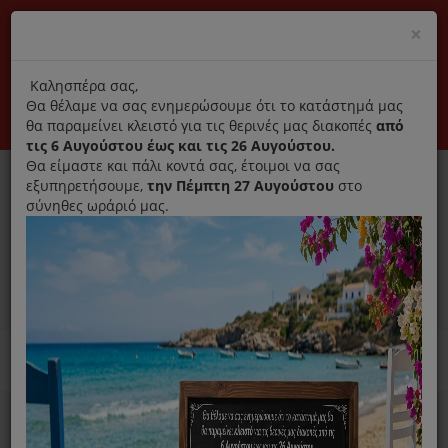
(+30) 210 2796031
Cl
×
modal
title
Αποκλειστικά γνήσια ανταλλακτικά
Καλησπέρα σας,
Θα θέλαμε να σας ενημερώσουμε ότι το κατάστημά μας
Σύνδεση
Εγγραφή
Εταιρεία
Επικοινωνία
θα παραμείνει κλειστό για τις θερινές μας διακοπές
από
τις 6 Αυγούστου έως και τις 26 Αυγούστου.
Θα είμαστε και πάλι κοντά σας, έτοιμοι να σας
εξυπηρετήσουμε,
την Πέμπτη 27 Αυγούστου
στο
σύνηθες ωράριό μας.
0
MENU
Ανταλλακτικά ηλεκτρικών συσκευών
Home
Παρασκευή Καφέ Και Ροφημάτων