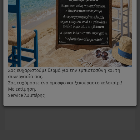
Φίλτρο HEPA Rowenta Artec/ Intenso
Σας ευχαριστούμε θερμά για την εμπιστοσύνη και τη
συνεργασία σας.
Σας ευχόμαστε ένα όμορφο και ξεκούραστο καλοκαίρι!
Με εκτίμηση,
Service λυμπέρης