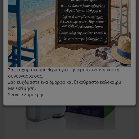
Καφετιέρα
Φίλτρο Νερού Καφετιέρας
Φίλτρο Νερού Καφετιέρας Espresso Saeco CA6903
Σας ευχαριστούμε θερμά για την εμπιστοσύνη και τη
συνεργασία σας.
Σας ευχόμαστε ένα όμορφο και ξεκούραστο καλοκαίρι!
Με εκτίμηση,
Service λυμπέρης