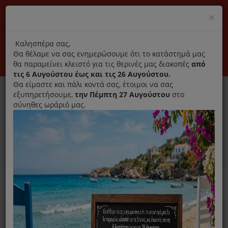
(+30) 210 2796031
Cl
×
modal
title
Αποκλειστικά γνήσια ανταλλακτικά
Καλησπέρα σας,
Θα θέλαμε να σας ενημερώσουμε ότι το κατάστημά μας
Σύνδεση
Εγγραφή
Εταιρεία
Επικοινωνία
θα παραμείνει κλειστό για τις θερινές μας διακοπές
από
τις 6 Αυγούστου έως και τις 26 Αυγούστου.
Θα είμαστε και πάλι κοντά σας, έτοιμοι να σας
εξυπηρετήσουμε,
την Πέμπτη 27 Αυγούστου
στο
σύνηθες ωράριό μας.
0
MENU
Ανταλλακτικά ηλεκτρικών συσκευών
Home
Παρασκευή Καφέ Και Ροφημάτων