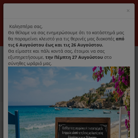
(+30) 210 2796031
Cl
×
modal
title
Αποκλειστικά γνήσια ανταλλακτικά
Καλησπέρα σας,
Θα θέλαμε να σας ενημερώσουμε ότι το κατάστημά μας
Σύνδεση
Εγγραφή
Εταιρεία
Επικοινωνία
θα παραμείνει κλειστό για τις θερινές μας διακοπές
από
τις 6 Αυγούστου έως και τις 26 Αυγούστου.
Θα είμαστε και πάλι κοντά σας, έτοιμοι να σας
εξυπηρετήσουμε,
την Πέμπτη 27 Αυγούστου
στο
σύνηθες ωράριό μας.
0
MENU
Ανταλλακτικά ηλεκτρικών συσκευών
Home
Σίδερο
Φίλτρο Νερού