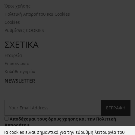
Όροι χρήσης
Πολιτική Απορρήτου και Cookies
Cookies
Ρυθμίσεις COOKIES
ΣΧΕΤΙΚΑ
Εταιρεία
Επικοινωνία
Καλάθι αγορών
NEWSLETTER
ΕΓΓΡΑΦΉ
Αποδέχομαι τους
όρους χρήσης
και την
Πολιτική
Απορρήτου
Τα cookies είναι σημαντικά για την εύρυθμη λειτουργία του