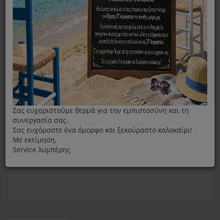
Φίλτρα Αφυγραντήρα
Φίλτρο Σκόνης Για Αφυγραντήρα Delonghi DES12-14-16
Σας ευχαριστούμε θερμά για την εμπιστοσύνη και τη
συνεργασία σας.
Σας ευχόμαστε ένα όμορφο και ξεκούραστο καλοκαίρι!
Με εκτίμηση,
Service λυμπέρης