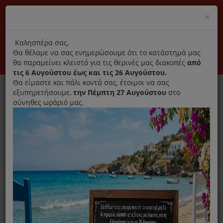
(+30) 210 2796031
Cl
×
modal
title
Αποκλειστικά γνήσια ανταλλακτικά
Καλησπέρα σας,
Θα θέλαμε να σας ενημερώσουμε ότι το κατάστημά μας
Σύνδεση
Εγγραφή
Εταιρεία
Επικοινωνία
θα παραμείνει κλειστό για τις θερινές μας διακοπές
από
τις 6 Αυγούστου έως και τις 26 Αυγούστου.
Θα είμαστε και πάλι κοντά σας, έτοιμοι να σας
εξυπηρετήσουμε,
την Πέμπτη 27 Αυγούστου
στο
σύνηθες ωράριό μας.
0
MENU
Ανταλλακτικά ηλεκτρικών συσκευών
Home
Ιονιστής Αφυγραντήρας