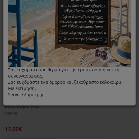
Φίλτρα Αφυγραντήρα
Φίλτρο Σκόνης Για Αφυγραντήρα Delonghi DNS80
Φίλτρο Σκόνης Για Αφυγραντήρα Delonghi
DNS80
Κωδικός : NP1126
Διαθεσιμότητα :
Παράδοση Εντός 15 Εργάσιμων Ημερών
(Παραγγελία Εξωτερικού)
Σας ευχαριστούμε θερμά για την εμπιστοσύνη και τη
συνεργασία σας.
Σας ευχόμαστε ένα όμορφο και ξεκούραστο καλοκαίρι!
Με εκτίμηση,
Φίλτρο σκόνης για αφυγραντήρα DNS80 Delonghi
Service λυμπέρης
Κατάλληλο για:
DNS80
17.00€