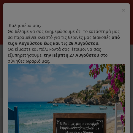
(+30) 210 2796031
Cl
×
modal
title
Αποκλειστικά γνήσια ανταλλακτικά
Καλησπέρα σας,
Θα θέλαμε να σας ενημερώσουμε ότι το κατάστημά μας
Σύνδεση
Εγγραφή
Εταιρεία
Επικοινωνία
θα παραμείνει κλειστό για τις θερινές μας διακοπές
από
τις 6 Αυγούστου έως και τις 26 Αυγούστου.
Θα είμαστε και πάλι κοντά σας, έτοιμοι να σας
εξυπηρετήσουμε,
την Πέμπτη 27 Αυγούστου
στο
σύνηθες ωράριό μας.
0
MENU
Ανταλλακτικά ηλεκτρικών συσκευών
Home
Ιονιστής Αφυγραντήρας