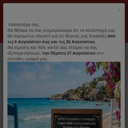
(+30) 210 2796031
Cl
×
modal
title
Αποκλειστικά γνήσια ανταλλακτικά
Καλησπέρα σας,
Θα θέλαμε να σας ενημερώσουμε ότι το κατάστημά μας
Σύνδεση
Εγγραφή
Εταιρεία
Επικοινωνία
θα παραμείνει κλειστό για τις θερινές μας διακοπές
από
τις 6 Αυγούστου έως και τις 26 Αυγούστου.
Θα είμαστε και πάλι κοντά σας, έτοιμοι να σας
εξυπηρετήσουμε,
την Πέμπτη 27 Αυγούστου
στο
σύνηθες ωράριό μας.
0
MENU
Ανταλλακτικά ηλεκτρικών συσκευών
Home
Ιονιστής Αφυγραντήρας