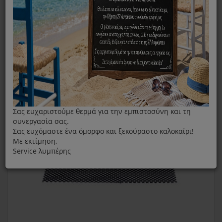
Φίλτρα Αφυγραντήρα
Φίλτρο Σκόνης Για Αφυγραντήρα Gruppe YGD16
Σας ευχαριστούμε θερμά για την εμπιστοσύνη και τη
συνεργασία σας.
Σας ευχόμαστε ένα όμορφο και ξεκούραστο καλοκαίρι!
Με εκτίμηση,
Service λυμπέρης