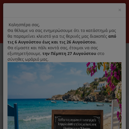
(+30) 210 2796031
Cl
×
modal
title
Αποκλειστικά γνήσια ανταλλακτικά
Καλησπέρα σας,
Θα θέλαμε να σας ενημερώσουμε ότι το κατάστημά μας
Σύνδεση
Εγγραφή
Εταιρεία
Επικοινωνία
θα παραμείνει κλειστό για τις θερινές μας διακοπές
από
τις 6 Αυγούστου έως και τις 26 Αυγούστου.
Θα είμαστε και πάλι κοντά σας, έτοιμοι να σας
εξυπηρετήσουμε,
την Πέμπτη 27 Αυγούστου
στο
σύνηθες ωράριό μας.
0
MENU
Ανταλλακτικά ηλεκτρικών συσκευών
Home
Προσωπική Φροντίδα