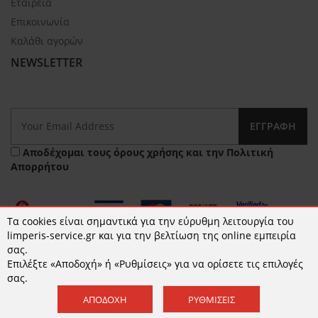
Εταιρεία
Επικοινωνία
Καλάθι αγορών
NEWSLETTER
ΕΓΓΡΑΦΉ
Αποδέχομαι τους
όρους χρήσης
και την
Πολιτική
Απορρήτου
Τα cookies είναι σημαντικά για την εύρυθμη λειτουργία του
limperis-service.gr και για την βελτίωση της online εμπειρία
σας.
Επιλέξτε «Αποδοχή» ή «Ρυθμίσεις» για να ορίσετε τις επιλογές
© 2026 limperis-service.gr | Κατασκευή ιστοσελίδων -
σας.
www.qualityweb.gr
ΑΠΟΔΟΧΉ
ΡΥΘΜΊΣΕΙΣ