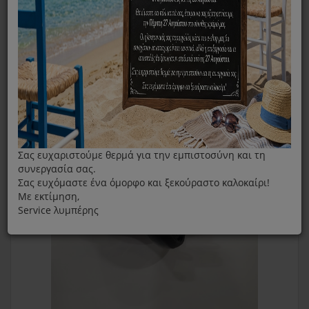
Φυσούνα Για Σεσουάρ IZZY VHD6837
Σας ευχαριστούμε θερμά για την εμπιστοσύνη και τη
συνεργασία σας.
Σας ευχόμαστε ένα όμορφο και ξεκούραστο καλοκαίρι!
Με εκτίμηση,
Service λυμπέρης