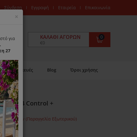
Σύνδεση
Εγγραφή
Εταιρεία
Επικοινωνία
Close
×
ΚΑΛΆΘΙ ΑΓΟΡΏΝ
0
στό για
€0
.
τη 27
Επισκευές
Blog
Όροι χρήσης
Clipso 4 Control +
μων Ημερών (Παραγγελία Εξωτερικού)