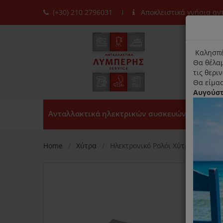
(+30) 210 2796031
Αποκλειστικά γνήσια α
moda
title
Καλησπέ
Θα θέλαμ
τις θερι
Θα είμασ
Αυγούσ
Ανταλλακτικά ηλεκτρικών συσκευών
Home
Χύτρα
Ηλεκτρονικό Ρολόι Χύτρας Tefal Cl