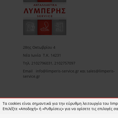
28ης Οκτωβρίου 4
Νέα Ιωνία Τ.Κ. 14231
Τηλ.
2102796031, 2102757097
Email in
fo@limperis-service.gr και sales@limperis-
service.gr
Ωράριο καταστήματος:
Τα cookies είναι σημαντικά για την εύρυθμη λειτουργία του limpe
Επιλέξτε «Αποδοχή» ή «Ρυθμίσεις» για να ορίσετε τις επιλογές σα
Δευτέρα- Τετάρτη :09:00-15:00