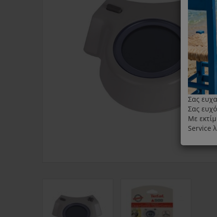
Σας ευχα
Σας ευχό
Με εκτίμ
Service 