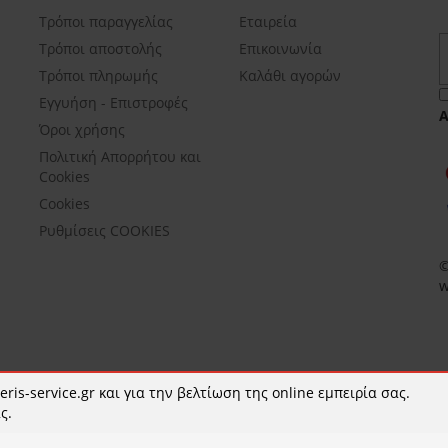
Τρόποι παραγγελίας
Εταιρεία
Τρόποι αποστολής
Επικοινωνία
Τρόποι πληρωμής
Καλάθι αγορών
Εγγυήση - Επιστροφές
Όροι χρήσης
Πολιτική Απορρήτου και
Cookies
Cookies
Ρυθμίσεις COOKIES
©
w
ris-service.gr και για την βελτίωση της online εμπειρία σας.
ς.