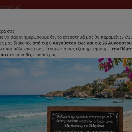
νταλλακτικά
l
ρα σας,
ε να σας ενημερώσουμε ότι το κατάστημά μας θα παραμείνει κλει
νές μας διακοπές
από τις 6 Αυγούστου έως και τις 26 Αυγούστου
τε και πάλι κοντά σας, έτοιμοι να σας εξυπηρετήσουμε,
την Πέμπ
του
στο σύνηθες ωράριό μας.
Αρχική
Laurastar
Παραλαβή- Παράδοση Κατ'οικον
ipso 4 Control +
Ηλεκτρονικό Ρολόι Χύτρας Tefal 
Κωδικός : X1060001
Διαθεσιμότητα :
Παράδοση Εντός 15 Εργάσι