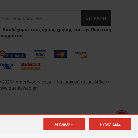
ΕΓΓΡΑΦΉ
Αποδέχομαι τους
όρους χρήσης
και την
Πολιτική
Απορρήτου
 2026 limperis-service.gr | Κατασκευή ιστοσελίδων -
ww.qualityweb.gr
ΑΠΟΔΟΧΉ
ΡΥΘΜΊΣΕΙΣ