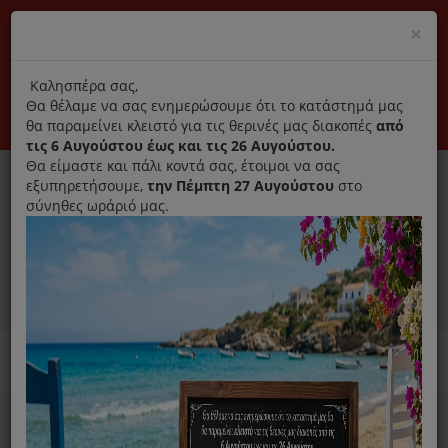
(+30) 210 2796031
Cl
×
modal
title
Αποκλειστικά γνήσια ανταλλακτικά
Καλησπέρα σας,
Θα θέλαμε να σας ενημερώσουμε ότι το κατάστημά μας
Σύνδεση
Εγγραφή
Εταιρεία
Επικοινωνία
θα παραμείνει κλειστό για τις θερινές μας διακοπές
από
τις 6 Αυγούστου έως και τις 26 Αυγούστου.
Θα είμαστε και πάλι κοντά σας, έτοιμοι να σας
εξυπηρετήσουμε,
την Πέμπτη 27 Αυγούστου
στο
σύνηθες ωράριό μας.
0
MENU
Ανταλλακτικά ηλεκτρικών συσκευών
Home
Συσκευές Μαγειρικής