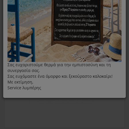
∆ίσκος Ψησίµατος Ζαχαροπλαστικής Electrolux
Σας ευχαριστούμε θερμά για την εμπιστοσύνη και τη
συνεργασία σας.
Σας ευχόμαστε ένα όμορφο και ξεκούραστο καλοκαίρι!
Με εκτίμηση,
Service λυμπέρης