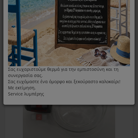
Καφετιέρα
Κανάτα Καφετιέρας Φίλτρου Gruppe CM336 Μαύρη
Σας ευχαριστούμε θερμά για την εμπιστοσύνη και τη
συνεργασία σας.
Σας ευχόμαστε ένα όμορφο και ξεκούραστο καλοκαίρι!
Με εκτίμηση,
Service λυμπέρης