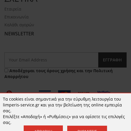
Εταιρεία
Επικοινωνία
Καλάθι αγορών
NEWSLETTER
ΕΓΓΡΑΦΉ
Αποδέχομαι τους
όρους χρήσης
και την
Πολιτική
Απορρήτου
Τα cookies είναι σημαντικά για την εύρυθμη λειτουργία του
limperis-service.gr και για την βελτίωση της online εμπειρία
σας.
Επιλέξτε «Αποδοχή» ή «Ρυθμίσεις» για να ορίσετε τις επιλογές
© 2026 limperis-service.gr | Κατασκευή ιστοσελίδων -
σας.
www.qualityweb.gr