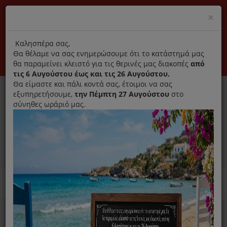
(+30) 210 2796031
Cl
×
modal
title
Αποκλειστικά γνήσια ανταλλακτικά
Καλησπέρα σας,
Θα θέλαμε να σας ενημερώσουμε ότι το κατάστημά μας
Σύνδεση
Εγγραφή
Εταιρεία
Επικοινωνία
θα παραμείνει κλειστό για τις θερινές μας διακοπές
από
τις 6 Αυγούστου έως και τις 26 Αυγούστου.
Θα είμαστε και πάλι κοντά σας, έτοιμοι να σας
εξυπηρετήσουμε,
την Πέμπτη 27 Αυγούστου
στο
σύνηθες ωράριό μας.
0
MENU
Ανταλλακτικά ηλεκτρικών συσκευών
Home
Παρασκευή Καφέ Και Ροφημάτων