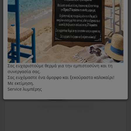
Καφετιέρα
Κανάτα Καφετιέρας Φίλτρου Moulinex FG110 Άσπρη
Σας ευχαριστούμε θερμά για την εμπιστοσύνη και τη
συνεργασία σας.
Σας ευχόμαστε ένα όμορφο και ξεκούραστο καλοκαίρι!
Με εκτίμηση,
Service λυμπέρης