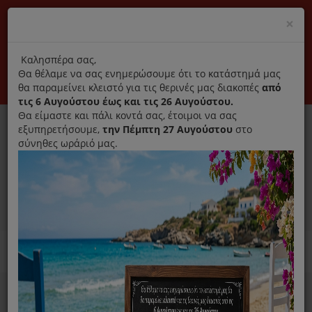
(+30) 210 2796031
Cl
×
modal
title
Αποκλειστικά γνήσια ανταλλακτικά
Καλησπέρα σας,
Θα θέλαμε να σας ενημερώσουμε ότι το κατάστημά μας
Σύνδεση
Εγγραφή
Εταιρεία
Επικοινωνία
θα παραμείνει κλειστό για τις θερινές μας διακοπές
από
τις 6 Αυγούστου έως και τις 26 Αυγούστου.
Θα είμαστε και πάλι κοντά σας, έτοιμοι να σας
εξυπηρετήσουμε,
την Πέμπτη 27 Αυγούστου
στο
σύνηθες ωράριό μας.
0
MENU
Ανταλλακτικά ηλεκτρικών συσκευών
Home
Παρασκευή Καφέ Και Ροφημάτων