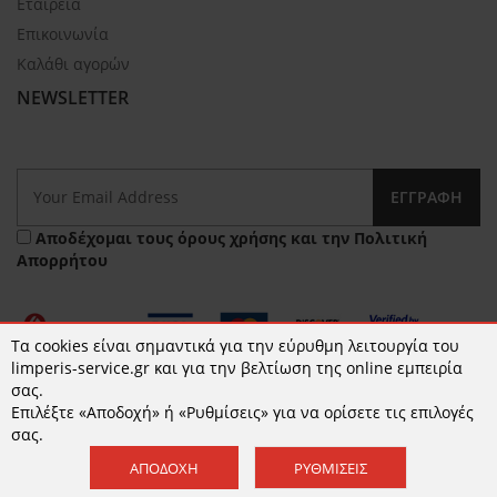
Εταιρεία
Επικοινωνία
Καλάθι αγορών
NEWSLETTER
ΕΓΓΡΑΦΉ
Αποδέχομαι τους
όρους χρήσης
και την
Πολιτική
Απορρήτου
Τα cookies είναι σημαντικά για την εύρυθμη λειτουργία του
limperis-service.gr και για την βελτίωση της online εμπειρία
σας.
Επιλέξτε «Αποδοχή» ή «Ρυθμίσεις» για να ορίσετε τις επιλογές
© 2026 limperis-service.gr | Κατασκευή ιστοσελίδων -
σας.
www.qualityweb.gr
ΑΠΟΔΟΧΉ
ΡΥΘΜΊΣΕΙΣ