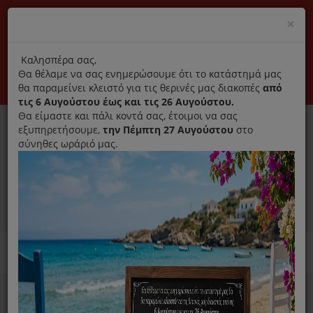
(+30) 210 2796031
Cl
×
modal
title
Αποκλειστικά γνήσια ανταλλακτικά
Καλησπέρα σας,
Θα θέλαμε να σας ενημερώσουμε ότι το κατάστημά μας
Σύνδεση
Εγγραφή
Εταιρεία
Επικοινωνία
θα παραμείνει κλειστό για τις θερινές μας διακοπές
από
τις 6 Αυγούστου έως και τις 26 Αυγούστου.
Θα είμαστε και πάλι κοντά σας, έτοιμοι να σας
εξυπηρετήσουμε,
την Πέμπτη 27 Αυγούστου
στο
σύνηθες ωράριό μας.
0
MENU
Ανταλλακτικά ηλεκτρικών συσκευών
Home
Παρασκευή Καφέ Και Ροφημάτων