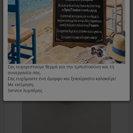
Καφετιέρα
Κανάτα Καφετιέρας IZZY HB88124
Σας ευχαριστούμε θερμά για την εμπιστοσύνη και τη
συνεργασία σας.
Σας ευχόμαστε ένα όμορφο και ξεκούραστο καλοκαίρι!
Με εκτίμηση,
Service λυμπέρης