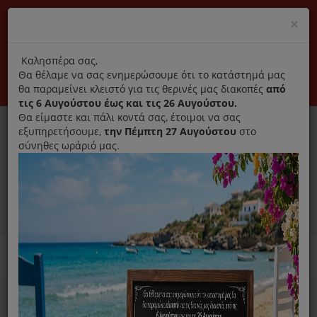
(+30) 210 2796031
Cl
×
modal
title
Αποκλειστικά γνήσια ανταλλακτικά
Καλησπέρα σας,
Θα θέλαμε να σας ενημερώσουμε ότι το κατάστημά μας
Σύνδεση
Εγγραφή
Εταιρεία
Επικοινωνία
θα παραμείνει κλειστό για τις θερινές μας διακοπές
από
τις 6 Αυγούστου έως και τις 26 Αυγούστου.
Θα είμαστε και πάλι κοντά σας, έτοιμοι να σας
εξυπηρετήσουμε,
την Πέμπτη 27 Αυγούστου
στο
σύνηθες ωράριό μας.
0
MENU
Ανταλλακτικά ηλεκτρικών συσκευών
Home
Παρασκευή Καφέ Και Ροφημάτων