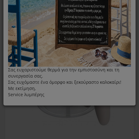
Καφετιέρα
Κανάτα Καφετιέρας PHILIPS HD746.. Άσπρη
Σας ευχαριστούμε θερμά για την εμπιστοσύνη και τη
συνεργασία σας.
Σας ευχόμαστε ένα όμορφο και ξεκούραστο καλοκαίρι!
Με εκτίμηση,
Service λυμπέρης