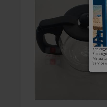
Σας ευχα
Σας ευχό
Με εκτίμ
Service 