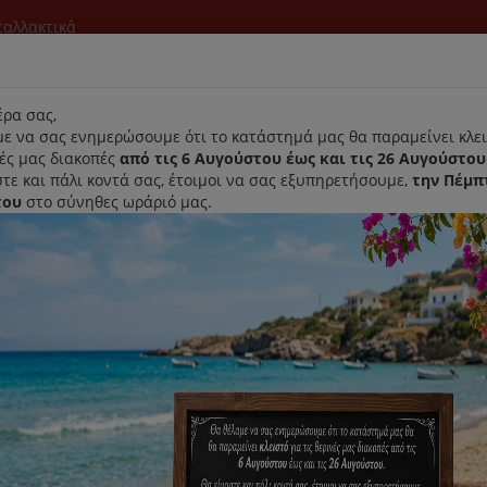
νταλλακτικά
l
ρα σας,
ε να σας ενημερώσουμε ότι το κατάστημά μας θα παραμείνει κλει
νές μας διακοπές
από τις 6 Αυγούστου έως και τις 26 Αυγούστου
τε και πάλι κοντά σας, έτοιμοι να σας εξυπηρετήσουμε,
την Πέμπ
του
στο σύνηθες ωράριό μας.
Αρχική
Laurastar
Παραλαβή- Παράδοση Κατ'οικον
ιέρα
Κανάτα Καφετιέρας PYREX SB310
Κανάτα Καφετιέρας PYREX SB31
Κωδικός : 333914
Διαθεσιμότητα :
Καταργήθηκε