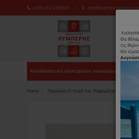
(+30) 210 2796031
Αποκλειστικά γνήσια α
moda
title
Καλησπέ
Θα θέλαμ
τις θερι
Θα είμασ
Αυγούσ
Ανταλλακτικά ηλεκτρικών συσκευών
Home
Παρασκευή Καφέ Και Ροφημάτων
Καφετ