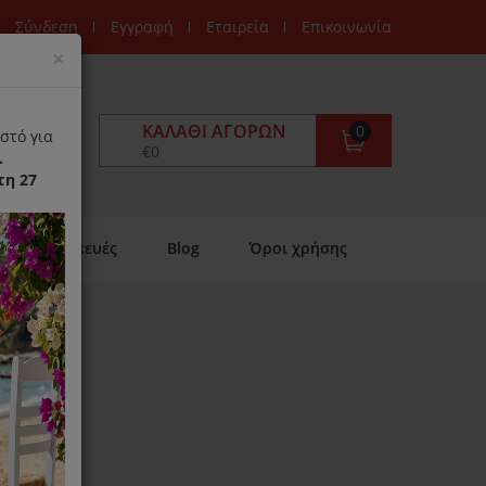
Σύνδεση
Εγγραφή
Εταιρεία
Επικοινωνία
Close
×
ΚΑΛΆΘΙ ΑΓΟΡΏΝ
0
στό για
€0
.
τη 27
Επισκευές
Blog
Όροι χρήσης
0