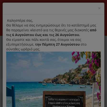
(+30) 210 2796031
Cl
×
modal
title
Αποκλειστικά γνήσια ανταλλακτικά
Καλησπέρα σας,
Θα θέλαμε να σας ενημερώσουμε ότι το κατάστημά μας
Σύνδεση
Εγγραφή
Εταιρεία
Επικοινωνία
θα παραμείνει κλειστό για τις θερινές μας διακοπές
από
τις 6 Αυγούστου έως και τις 26 Αυγούστου.
Θα είμαστε και πάλι κοντά σας, έτοιμοι να σας
εξυπηρετήσουμε,
την Πέμπτη 27 Αυγούστου
στο
σύνηθες ωράριό μας.
0
MENU
Ανταλλακτικά ηλεκτρικών συσκευών
Home
Καθαριστικό