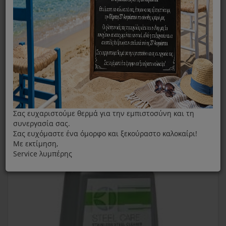
Καθαριστικό Για Inox Επιφάνειες Σε Μορφή Spray
Electrolux 500ml
Σας ευχαριστούμε θερμά για την εμπιστοσύνη και τη
συνεργασία σας.
Σας ευχόμαστε ένα όμορφο και ξεκούραστο καλοκαίρι!
Με εκτίμηση,
Service λυμπέρης