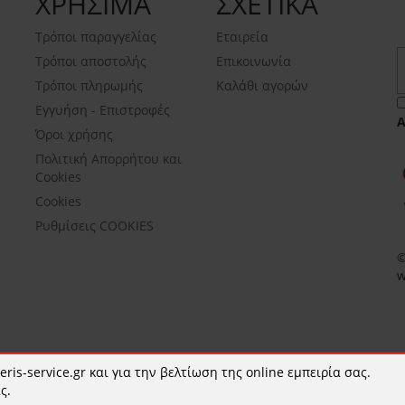
ΧΡΗΣΙΜΑ
ΣΧΕΤΙΚΑ
Τρόποι παραγγελίας
Εταιρεία
Τρόποι αποστολής
Επικοινωνία
Τρόποι πληρωμής
Καλάθι αγορών
Εγγυήση - Επιστροφές
Όροι χρήσης
Πολιτική Απορρήτου και
Cookies
Cookies
Ρυθμίσεις COOKIES
©
w
ris-service.gr και για την βελτίωση της online εμπειρία σας.
ς.