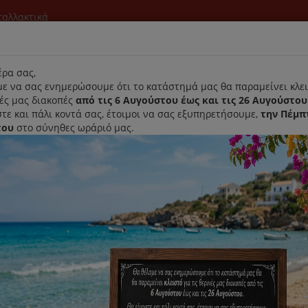
νταλλακτικά
l
ρα σας,
ε να σας ενημερώσουμε ότι το κατάστημά μας θα παραμείνει κλει
νές μας διακοπές
από τις 6 Αυγούστου έως και τις 26 Αυγούστου
τε και πάλι κοντά σας, έτοιμοι να σας εξυπηρετήσουμε,
την Πέμπ
του
στο σύνηθες ωράριό μας.
Αρχική
Laurastar
Παραλαβή- Παράδοση Κατ'οικον
 Braun Silk-Épil Αποτριχωτικής Μηχανής
Κεφαλή Ακριβείας Braun Silk-É
Κωδικός : BR67030790
Διαθεσιμότητα :
Παράδοση Σε 1-3 Ημέρες (Δ