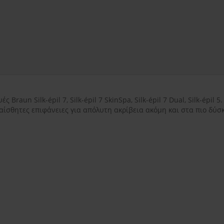
εντός Αττικής
3.50€
εκτός Αττικής
3.50€
Νησιωτικής Ελλάδ
ς Braun Silk-épil 7, Silk-épil 7 SkinSpa, Silk-épil 7 Dual, Silk-épi
υαίσθητες επιφάνειες για απόλυτη ακρίβεια ακόμη και στα πιο δύσ