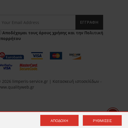
ΕΓΓΡΑΦΉ
Αποδέχομαι τους
όρους χρήσης
και την
Πολιτική
Απορρήτου
 2026 limperis-service.gr | Κατασκευή ιστοσελίδων -
ww.qualityweb.gr
ΑΠΟΔΟΧΉ
ΡΥΘΜΊΣΕΙΣ