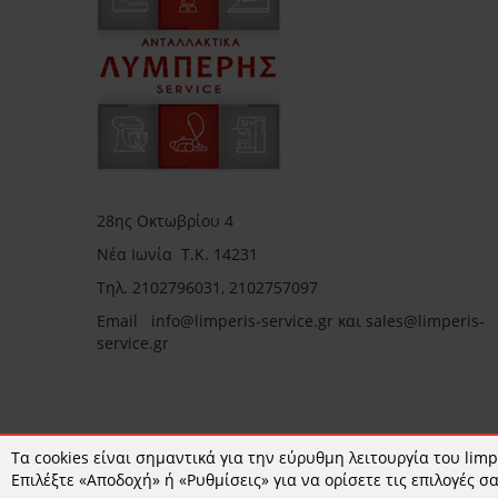
28ης Οκτωβρίου 4
Νέα Ιωνία Τ.Κ. 14231
Τηλ.
2102796031, 2102757097
Email in
fo@limperis-service.gr και sales@limperis-
service.gr
Ωράριο καταστήματος:
Τα cookies είναι σημαντικά για την εύρυθμη λειτουργία του limpe
Επιλέξτε «Αποδοχή» ή «Ρυθμίσεις» για να ορίσετε τις επιλογές σα