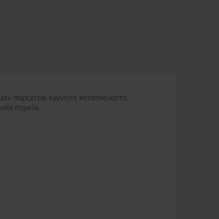
ας
3.80€
Δυσπρόσιτες περιοχές
6.00€
Εκτός Ελλάδος
0.00€
l 5. Δεν παρέχεται εγγύηση κατασκευαστή.
3.50€
κολα σημεία.