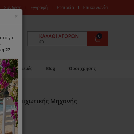
Σύνδεση
Εγγραφή
Εταιρεία
Επικοινωνία
Close
×
ΚΑΛΆΘΙ ΑΓΟΡΏΝ
0
στό για
€0
.
τη 27
Επισκευές
Blog
Όροι χρήσης
pil Αποτριχωτικής Μηχανής
ιαθέσιμο)