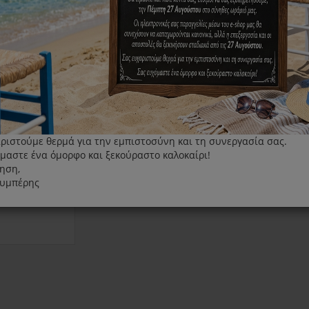
Κεφαλή ακριβείας Braun Silk-épil αποτριχωτ
25.00€
+
ΑΓΟΡΆ
Τεμάχια
-
ριστούμε θερμά για την εμπιστοσύνη και τη συνεργασία σας.
μαστε ένα όμορφο και ξεκούραστο καλοκαίρι!
ηση,
λυμπέρης