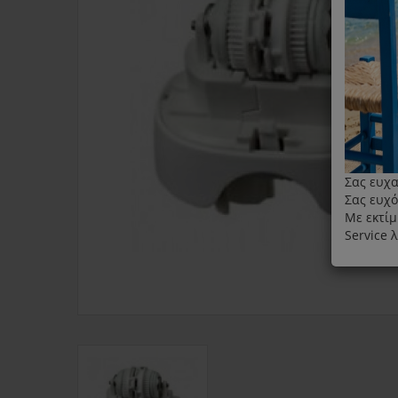
Σας ευχα
Σας ευχό
Με εκτίμ
Service 