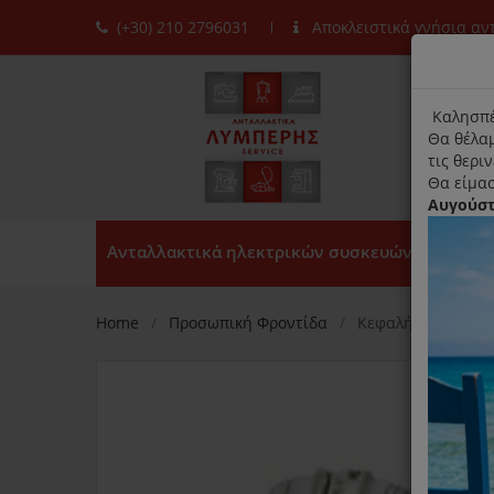
(+30) 210 2796031
Αποκλειστικά γνήσια α
moda
title
Καλησπέ
Θα θέλαμ
τις θερι
Θα είμασ
Αυγούσ
Ανταλλακτικά ηλεκτρικών συσκευών
Home
Προσωπική Φροντίδα
Κεφαλή Ακριβείας