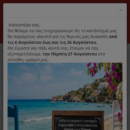
(+30) 210 2796031
Cl
×
modal
title
Αποκλειστικά γνήσια ανταλλακτικά
Καλησπέρα σας,
Θα θέλαμε να σας ενημερώσουμε ότι το κατάστημά μας
Σύνδεση
Εγγραφή
Εταιρεία
Επικοινωνία
θα παραμείνει κλειστό για τις θερινές μας διακοπές
από
τις 6 Αυγούστου έως και τις 26 Αυγούστου.
Θα είμαστε και πάλι κοντά σας, έτοιμοι να σας
εξυπηρετήσουμε,
την Πέμπτη 27 Αυγούστου
στο
σύνηθες ωράριό μας.
0
MENU
Ανταλλακτικά ηλεκτρικών συσκευών
Home
Προσωπική Φροντίδα