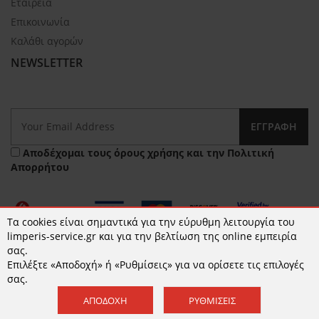
Εταιρεία
Επικοινωνία
Καλάθι αγορών
NEWSLETTER
ΕΓΓΡΑΦΉ
Αποδέχομαι τους
όρους χρήσης
και την
Πολιτική
Απορρήτου
Τα cookies είναι σημαντικά για την εύρυθμη λειτουργία του
limperis-service.gr και για την βελτίωση της online εμπειρία
σας.
Επιλέξτε «Αποδοχή» ή «Ρυθμίσεις» για να ορίσετε τις επιλογές
© 2026 limperis-service.gr | Κατασκευή ιστοσελίδων -
σας.
www.qualityweb.gr
ΑΠΟΔΟΧΉ
ΡΥΘΜΊΣΕΙΣ