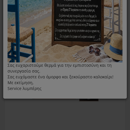
Κιτ Καθαρισμού Και Αφαλάτωσης Για Καφετιέρες Krups
Με Μύλο XS530010
Σας ευχαριστούμε θερμά για την εμπιστοσύνη και τη
συνεργασία σας.
Σας ευχόμαστε ένα όμορφο και ξεκούραστο καλοκαίρι!
Με εκτίμηση,
Service λυμπέρης