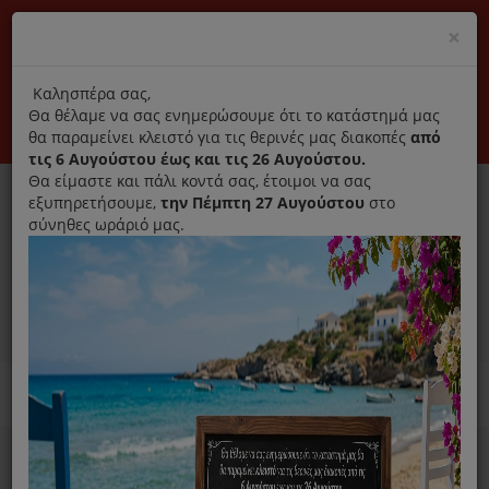
(+30) 210 2796031
Cl
×
modal
title
Αποκλειστικά γνήσια ανταλλακτικά
Καλησπέρα σας,
Θα θέλαμε να σας ενημερώσουμε ότι το κατάστημά μας
Σύνδεση
Εγγραφή
Εταιρεία
Επικοινωνία
θα παραμείνει κλειστό για τις θερινές μας διακοπές
από
τις 6 Αυγούστου έως και τις 26 Αυγούστου.
Θα είμαστε και πάλι κοντά σας, έτοιμοι να σας
εξυπηρετήσουμε,
την Πέμπτη 27 Αυγούστου
στο
σύνηθες ωράριό μας.
0
MENU
Ανταλλακτικά ηλεκτρικών συσκευών
Home
Καθαριστικό
Για Καφετιέρα