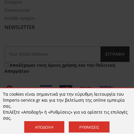
Εταιρεία
Επικοινωνία
Καλάθι αγορών
NEWSLETTER
ΕΓΓΡΑΦΉ
Αποδέχομαι τους
όρους χρήσης
και την
Πολιτική
Απορρήτου
Τα cookies είναι σημαντικά για την εύρυθμη λειτουργία του
limperis-service.gr και για την βελτίωση της online εμπειρία
σας.
Επιλέξτε «Αποδοχή» ή «Ρυθμίσεις» για να ορίσετε τις επιλογές
© 2026 limperis-service.gr | Κατασκευή ιστοσελίδων -
σας.
www.qualityweb.gr
ΑΠΟΔΟΧΉ
ΡΥΘΜΊΣΕΙΣ