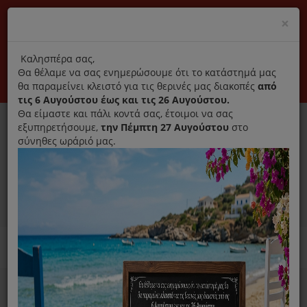
(+30) 210 2796031
Cl
×
modal
title
Αποκλειστικά γνήσια ανταλλακτικά
Καλησπέρα σας,
Θα θέλαμε να σας ενημερώσουμε ότι το κατάστημά μας
Σύνδεση
Εγγραφή
Εταιρεία
Επικοινωνία
θα παραμείνει κλειστό για τις θερινές μας διακοπές
από
τις 6 Αυγούστου έως και τις 26 Αυγούστου.
Θα είμαστε και πάλι κοντά σας, έτοιμοι να σας
εξυπηρετήσουμε,
την Πέμπτη 27 Αυγούστου
στο
σύνηθες ωράριό μας.
0
MENU
Ανταλλακτικά ηλεκτρικών συσκευών
Home
Παρασκευή Καφέ Και Ροφημάτων