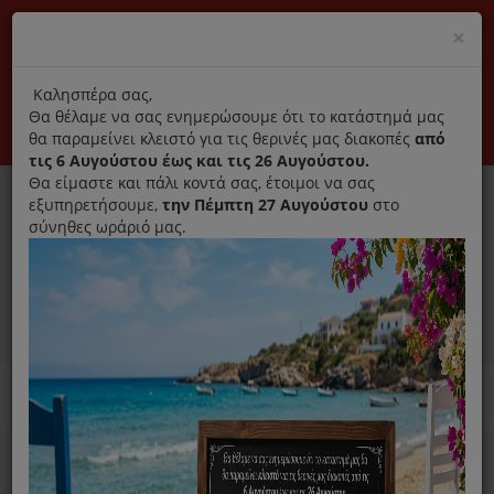
(+30) 210 2796031
Cl
×
modal
title
Αποκλειστικά γνήσια ανταλλακτικά
Καλησπέρα σας,
Θα θέλαμε να σας ενημερώσουμε ότι το κατάστημά μας
Σύνδεση
Εγγραφή
Εταιρεία
Επικοινωνία
θα παραμείνει κλειστό για τις θερινές μας διακοπές
από
τις 6 Αυγούστου έως και τις 26 Αυγούστου.
Θα είμαστε και πάλι κοντά σας, έτοιμοι να σας
εξυπηρετήσουμε,
την Πέμπτη 27 Αυγούστου
στο
σύνηθες ωράριό μας.
0
MENU
Ανταλλακτικά ηλεκτρικών συσκευών
Home
Ραπτομηχανή
Λαμπάκι Βιδωτό Μεγάλο