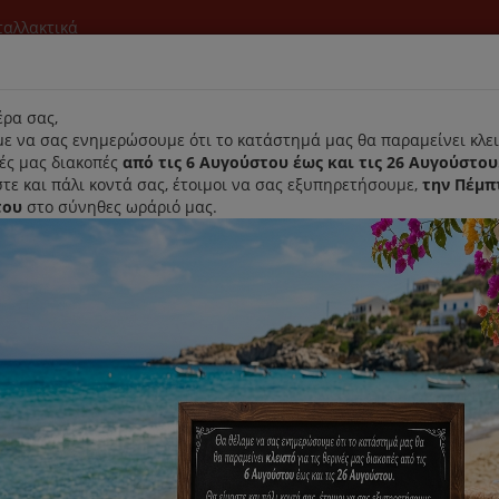
νταλλακτικά
l
ρα σας,
ε να σας ενημερώσουμε ότι το κατάστημά μας θα παραμείνει κλει
νές μας διακοπές
από τις 6 Αυγούστου έως και τις 26 Αυγούστου
τε και πάλι κοντά σας, έτοιμοι να σας εξυπηρετήσουμε,
την Πέμπ
του
στο σύνηθες ωράριό μας.
Αρχική
Laurastar
Παραλαβή- Παράδοση Κατ'οικον
, Sicura Και Multicook
Λάστιχο Χύτρας Izzy Fast And Ea
Κωδικός : 222915
Διαθεσιμότητα :
Παράδοση Σε 1-3 Ημέρες (Δ