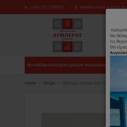
(+30) 210 2796031
Αποκλειστικά γνήσια α
moda
title
Καλησπέ
Θα θέλαμ
τις θερι
Θα είμασ
Αυγούσ
Ανταλλακτικά ηλεκτρικών συσκευών
Home
Χύτρα
Λάστιχο Χύτρας Izzy Fast And Easy