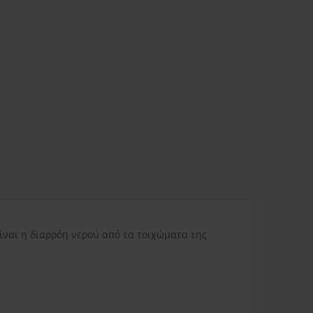
ας
3.80€
Δυσπρόσιτες περιοχές
6.00€
Εκτός Ελλάδος
0.00€
ίναι η διαρρόη νερού από τα τοιχώματα της
3.50€