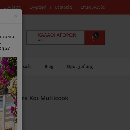
Σύνδεση
Εγγραφή
Εταιρεία
Επικοινωνία
Close
×
ΚΑΛΆΘΙ ΑΓΟΡΏΝ
0
στό για
€0
.
τη 27
Επισκευές
Blog
Όροι χρήσης
sy, Sicura Και Multicook
ιαθέσιμο)