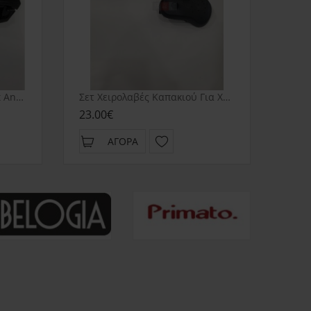
Κάτω Λαβή Χύτρας Izzy Fast And Easy
Σετ Χειρολαβές Καπακιού Για Χύτρα Ταχύτητος Izzy Fast & Easy
23.00€
ΑΓΟΡΆ