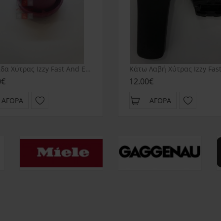
Βαλβίδα Χύτρας Izzy Fast And Easy
0€
12.00€
ΑΓΟΡΆ
ΑΓΟΡΆ