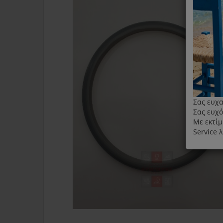
Σας ευχα
Σας ευχό
Με εκτίμ
Service 