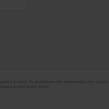
εντός Αττικής
3.50€
εκτός Αττικής
3.50€
Νησιωτικής Ελλάδ
χρόνο ή αν κοπεί. Τα συμπτώματα που παρατηρούμε στην χύτρα ε
δυναμία συγκέντρωσης πίεσης.