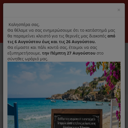
(+30) 210 2796031
Cl
×
modal
title
Αποκλειστικά γνήσια ανταλλακτικά
Καλησπέρα σας,
Θα θέλαμε να σας ενημερώσουμε ότι το κατάστημά μας
Σύνδεση
Εγγραφή
Εταιρεία
Επικοινωνία
θα παραμείνει κλειστό για τις θερινές μας διακοπές
από
τις 6 Αυγούστου έως και τις 26 Αυγούστου.
Θα είμαστε και πάλι κοντά σας, έτοιμοι να σας
εξυπηρετήσουμε,
την Πέμπτη 27 Αυγούστου
στο
σύνηθες ωράριό μας.
0
MENU
Ανταλλακτικά ηλεκτρικών συσκευών
Home
Χύτρα