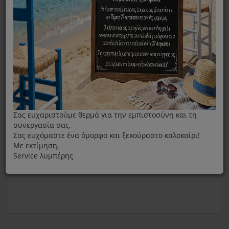
Λάστιχο Χύτρας Tefal Nutricook, Acticook, Clipso Plus 6lt
Σας ευχαριστούμε θερμά για την εμπιστοσύνη και τη
συνεργασία σας.
Σας ευχόμαστε ένα όμορφο και ξεκούραστο καλοκαίρι!
Με εκτίμηση,
Service λυμπέρης