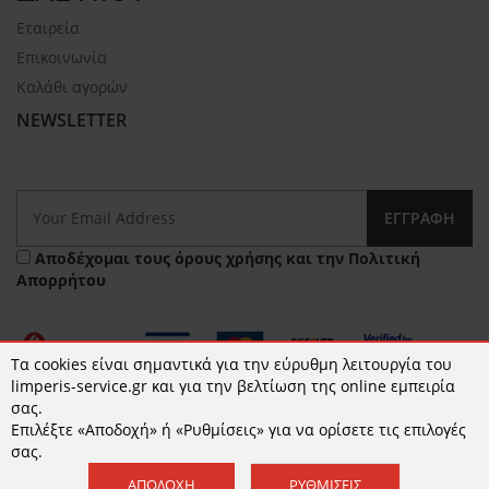
Εταιρεία
Επικοινωνία
Καλάθι αγορών
NEWSLETTER
ΕΓΓΡΑΦΉ
Αποδέχομαι τους
όρους χρήσης
και την
Πολιτική
Απορρήτου
Τα cookies είναι σημαντικά για την εύρυθμη λειτουργία του
limperis-service.gr και για την βελτίωση της online εμπειρία
σας.
Επιλέξτε «Αποδοχή» ή «Ρυθμίσεις» για να ορίσετε τις επιλογές
© 2026 limperis-service.gr | Κατασκευή ιστοσελίδων -
σας.
www.qualityweb.gr
ΑΠΟΔΟΧΉ
ΡΥΘΜΊΣΕΙΣ