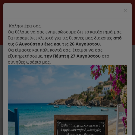
(+30) 210 2796031
Cl
×
modal
title
Αποκλειστικά γνήσια ανταλλακτικά
Καλησπέρα σας,
Θα θέλαμε να σας ενημερώσουμε ότι το κατάστημά μας
Σύνδεση
Εγγραφή
Εταιρεία
Επικοινωνία
θα παραμείνει κλειστό για τις θερινές μας διακοπές
από
τις 6 Αυγούστου έως και τις 26 Αυγούστου.
Θα είμαστε και πάλι κοντά σας, έτοιμοι να σας
εξυπηρετήσουμε,
την Πέμπτη 27 Αυγούστου
στο
σύνηθες ωράριό μας.
0
MENU
Ανταλλακτικά ηλεκτρικών συσκευών
Home
Χύτρα