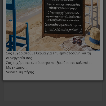
Λαβή Κατσαρόλας Fissler Coronal 16CM Μαύρη
Σας ευχαριστούμε θερμά για την εμπιστοσύνη και τη
συνεργασία σας.
Σας ευχόμαστε ένα όμορφο και ξεκούραστο καλοκαίρι!
Με εκτίμηση,
Service λυμπέρης