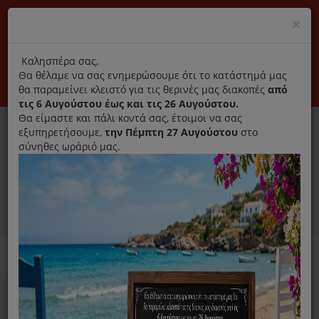
(+30) 210 2796031
Cl
×
modal
title
Αποκλειστικά γνήσια ανταλλακτικά
Καλησπέρα σας,
Θα θέλαμε να σας ενημερώσουμε ότι το κατάστημά μας
Σύνδεση
Εγγραφή
Εταιρεία
Επικοινωνία
θα παραμείνει κλειστό για τις θερινές μας διακοπές
από
τις 6 Αυγούστου έως και τις 26 Αυγούστου.
Θα είμαστε και πάλι κοντά σας, έτοιμοι να σας
εξυπηρετήσουμε,
την Πέμπτη 27 Αυγούστου
στο
σύνηθες ωράριό μας.
0
MENU
Ανταλλακτικά ηλεκτρικών συσκευών
Home
Χύτρα