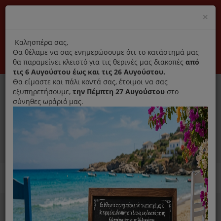
(+30) 210 2796031
Cl
×
modal
title
Αποκλειστικά γνήσια ανταλλακτικά
Καλησπέρα σας,
Θα θέλαμε να σας ενημερώσουμε ότι το κατάστημά μας
Σύνδεση
Εγγραφή
Εταιρεία
Επικοινωνία
θα παραμείνει κλειστό για τις θερινές μας διακοπές
από
τις 6 Αυγούστου έως και τις 26 Αυγούστου.
Θα είμαστε και πάλι κοντά σας, έτοιμοι να σας
εξυπηρετήσουμε,
την Πέμπτη 27 Αυγούστου
στο
σύνηθες ωράριό μας.
0
MENU
Ανταλλακτικά ηλεκτρικών συσκευών
Home
Χύτρα
Λαβή Σκευών Fissler 26cm