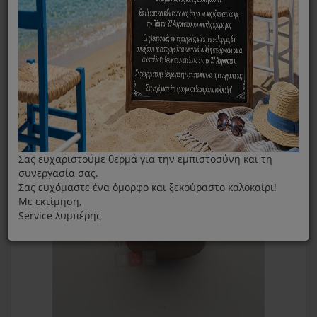
Μικρή Κουρευτική Κεφαλή IZZY PG150
Σας ευχαριστούμε θερμά για την εμπιστοσύνη και τη
συνεργασία σας.
Σας ευχόμαστε ένα όμορφο και ξεκούραστο καλοκαίρι!
Με εκτίμηση,
Service λυμπέρης