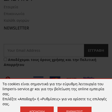
Εταιρεία
Επικοινωνία
Καλάθι αγορών
NEWSLETTER
ΕΓΓΡΑΦΉ
Αποδέχομαι τους
όρους χρήσης
και την
Πολιτική
Απορρήτου
Τα cookies είναι σημαντικά για την εύρυθμη λειτουργία του
limperis-service.gr και για την βελτίωση της online εμπειρία
σας.
Επιλέξτε «Αποδοχή» ή «Ρυθμίσεις» για να ορίσετε τις επιλογές
© 2026 limperis-service.gr | Κατασκευή ιστοσελίδων -
σας.
www.qualityweb.gr
ΑΠΟΔΟΧΉ
ΡΥΘΜΊΣΕΙΣ