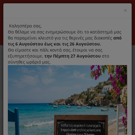
(+30) 210 2796031
Cl
×
modal
title
Αποκλειστικά γνήσια ανταλλακτικά
Καλησπέρα σας,
Θα θέλαμε να σας ενημερώσουμε ότι το κατάστημά μας
Σύνδεση
Εγγραφή
Εταιρεία
Επικοινωνία
θα παραμείνει κλειστό για τις θερινές μας διακοπές
από
τις 6 Αυγούστου έως και τις 26 Αυγούστου.
Θα είμαστε και πάλι κοντά σας, έτοιμοι να σας
εξυπηρετήσουμε,
την Πέμπτη 27 Αυγούστου
στο
σύνηθες ωράριό μας.
0
MENU
Ανταλλακτικά ηλεκτρικών συσκευών
Home
Προσωπική Φροντίδα