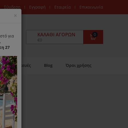
Σύνδεση
Εγγραφή
Εταιρεία
Επικοινωνία
Close
×
ΚΑΛΆΘΙ ΑΓΟΡΏΝ
0
στό για
€0
.
τη 27
Επισκευές
Blog
Όροι χρήσης
9
ιαθέσιμο)