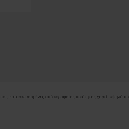
εντός Αττικής
3.50€
εκτός Αττικής
3.50€
Νησιωτικής Ελλάδ
ας, κατασκευασμένες από κορυφαίας ποιότητας χαρτί. υψηλή ποι