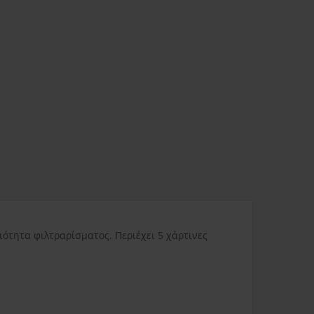
ας
3.80€
Δυσπρόσιτες περιοχές
6.00€
Εκτός Ελλάδος
0.00€
ότητα φιλτραρίσματος. Περιέχει 5 χάρτινες
3.50€