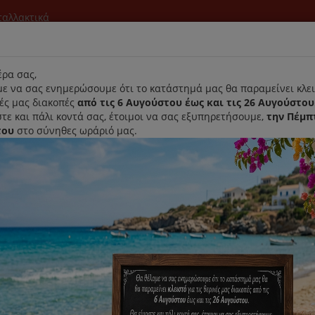
νταλλακτικά
l
ρα σας,
ε να σας ενημερώσουμε ότι το κατάστημά μας θα παραμείνει κλει
νές μας διακοπές
από τις 6 Αυγούστου έως και τις 26 Αυγούστου
τε και πάλι κοντά σας, έτοιμοι να σας εξυπηρετήσουμε,
την Πέμπ
του
στο σύνηθες ωράριό μας.
Αρχική
Laurastar
Παραλαβή- Παράδοση Κατ'οικον
9
Original Σακούλες Rohnson R12
Κωδικός : R129
Διαθεσιμότητα :
Παράδοση Σε 1-3 Ημέρες (Δ