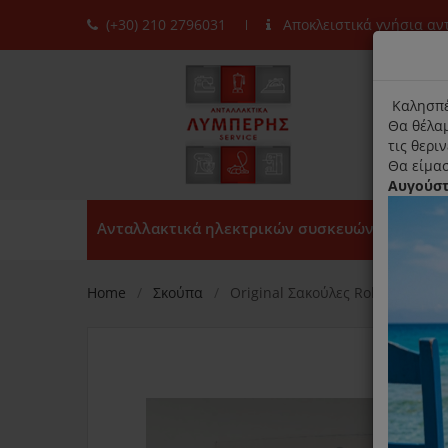
(+30) 210 2796031
Αποκλειστικά γνήσια α
moda
title
Καλησπέ
Θα θέλαμ
τις θερι
Θα είμασ
Αυγούσ
Ανταλλακτικά ηλεκτρικών συσκευών
Home
Σκούπα
Original Σακούλες Rohnson R12