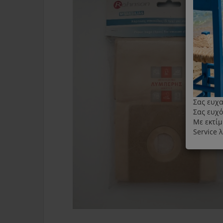
Σας ευχα
Σας ευχό
Με εκτίμ
Service 