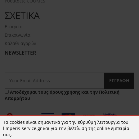
Ρυθμίσεις COOKIES
ΣΧΕΤΙΚΑ
Εταιρεία
Επικοινωνία
Καλάθι αγορών
NEWSLETTER
ΕΓΓΡΑΦΉ
Αποδέχομαι τους
όρους χρήσης
και την
Πολιτική
Απορρήτου
Τα cookies είναι σημαντικά για την εύρυθμη λειτουργία του
limperis-service.gr και για την βελτίωση της online εμπειρία
σας.