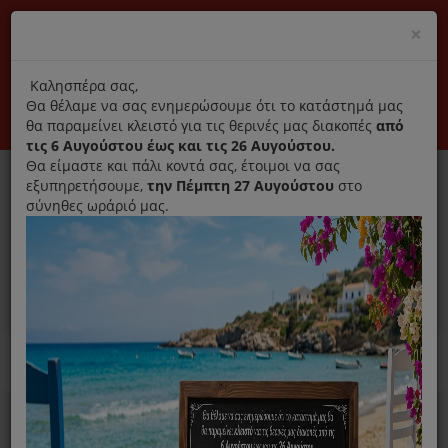
(+30) 210 2796031
Cl
×
modal
title
Αποκλειστικά γνήσια ανταλλακτικά
Καλησπέρα σας,
Θα θέλαμε να σας ενημερώσουμε ότι το κατάστημά μας
Σύνδεση
Εγγραφή
Εταιρεία
Επικοινωνία
θα παραμείνει κλειστό για τις θερινές μας διακοπές
από
τις 6 Αυγούστου έως και τις 26 Αυγούστου.
Θα είμαστε και πάλι κοντά σας, έτοιμοι να σας
εξυπηρετήσουμε,
την Πέμπτη 27 Αυγούστου
στο
σύνηθες ωράριό μας.
0
MENU
Ανταλλακτικά ηλεκτρικών συσκευών
Home
Σκούπα