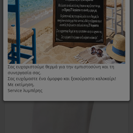
Υφασμάτινες Original Σακούλες Σκούπας AEG GR17S
Σας ευχαριστούμε θερμά για την εμπιστοσύνη και τη
συνεργασία σας.
Σας ευχόμαστε ένα όμορφο και ξεκούραστο καλοκαίρι!
Με εκτίμηση,
Service λυμπέρης