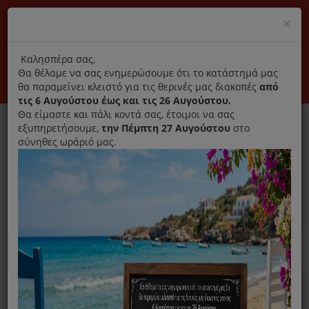
(+30) 210 2796031
Cl
×
modal
title
Αποκλειστικά γνήσια ανταλλακτικά
Καλησπέρα σας,
Θα θέλαμε να σας ενημερώσουμε ότι το κατάστημά μας
Σύνδεση
Εγγραφή
Εταιρεία
Επικοινωνία
θα παραμείνει κλειστό για τις θερινές μας διακοπές
από
τις 6 Αυγούστου έως και τις 26 Αυγούστου.
Θα είμαστε και πάλι κοντά σας, έτοιμοι να σας
εξυπηρετήσουμε,
την Πέμπτη 27 Αυγούστου
στο
σύνηθες ωράριό μας.
0
MENU
Ανταλλακτικά ηλεκτρικών συσκευών
Home
Σκούπα