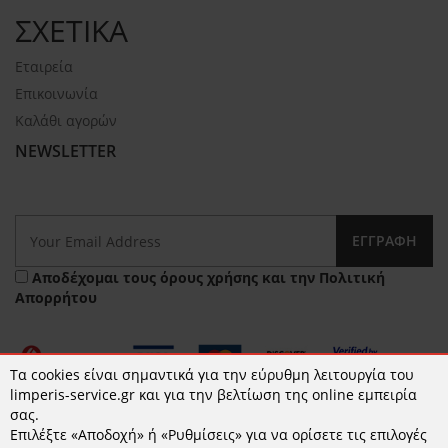
ΣΧΕΤΙΚΑ
Εταιρεία
Επικοινωνία
Καλάθι αγορών
NEWSLETTER
ΕΓΓΡΑΦΉ
Αποδέχομαι τους
όρους χρήσης
και την
Πολιτική
Απορρήτου
Τα cookies είναι σημαντικά για την εύρυθμη λειτουργία του
limperis-service.gr και για την βελτίωση της online εμπειρία
σας.
Επιλέξτε «Αποδοχή» ή «Ρυθμίσεις» για να ορίσετε τις επιλογές
© 2026 limperis-service.gr | Κατασκευή ιστοσελίδων -