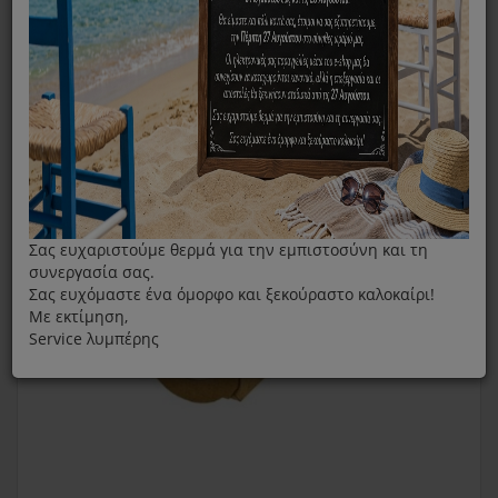
Original Σακούλες Σκούπας Hoover H59 Athyss
Σας ευχαριστούμε θερμά για την εμπιστοσύνη και τη
συνεργασία σας.
Σας ευχόμαστε ένα όμορφο και ξεκούραστο καλοκαίρι!
Με εκτίμηση,
Service λυμπέρης