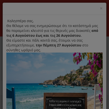
(+30) 210 2796031
Cl
×
modal
title
Αποκλειστικά γνήσια ανταλλακτικά
Καλησπέρα σας,
Θα θέλαμε να σας ενημερώσουμε ότι το κατάστημά μας
Σύνδεση
Εγγραφή
Εταιρεία
Επικοινωνία
θα παραμείνει κλειστό για τις θερινές μας διακοπές
από
τις 6 Αυγούστου έως και τις 26 Αυγούστου.
Θα είμαστε και πάλι κοντά σας, έτοιμοι να σας
εξυπηρετήσουμε,
την Πέμπτη 27 Αυγούστου
στο
σύνηθες ωράριό μας.
0
MENU
Ανταλλακτικά ηλεκτρικών συσκευών
Home
Σκούπα