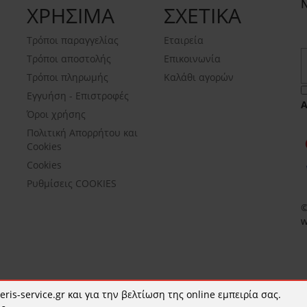
ΧΡΗΣΙΜΑ
ΣΧΕΤΙΚΑ
Τρόποι παραγγελίας
Εταιρεία
Τρόποι αποστολής
Επικοινωνία
Τρόποι πληρωμής
Καλάθι αγορών
Εγγυήση - Επιστροφές
Όροι χρήσης
Πολιτική Απορρήτου και
Cookies
Cookies
Ρυθμίσεις COOKIES
©
w
ris-service.gr και για την βελτίωση της online εμπειρία σας.