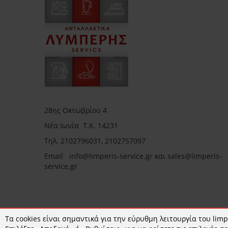
28ης Οκτωβρίου 4
Νέα Ιωνία Τ.Κ. 14231
Τηλ.
2102796031, 2102757097
Email in
fo@limperis-service.gr και sales@limperis-
service.gr
Ωράριο καταστήματος:
Τα cookies είναι σημαντικά για την εύρυθμη λειτουργία του limpe