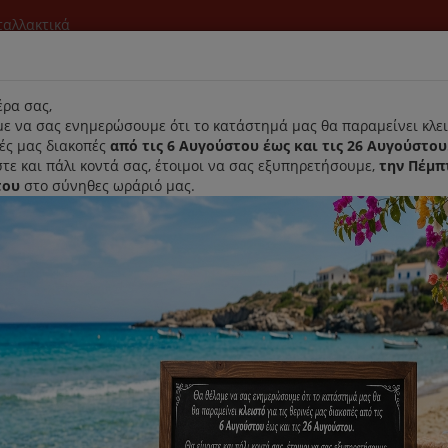
νταλλακτικά
l
ρα σας,
ε να σας ενημερώσουμε ότι το κατάστημά μας θα παραμείνει κλει
νές μας διακοπές
από τις 6 Αυγούστου έως και τις 26 Αυγούστου
τε και πάλι κοντά σας, έτοιμοι να σας εξυπηρετήσουμε,
την Πέμπ
του
στο σύνηθες ωράριό μας.
Αρχική
Laurastar
Παραλαβή- Παράδοση Κατ'οικον
ver H60
Original Σακούλες Σκούπας Ho
Κωδικός : H60
Διαθεσιμότητα :
Παράδοση Σε 1-3 Ημέρες (Δ