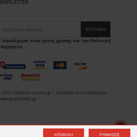
NEWSLETTER
ΕΓΓΡΑΦΉ
Αποδέχομαι τους
όρους χρήσης
και την
Πολιτική
Απορρήτου
 2026 limperis-service.gr | Κατασκευή ιστοσελίδων -
ww.qualityweb.gr
ΑΠΟΔΟΧΉ
ΡΥΘΜΊΣΕΙΣ