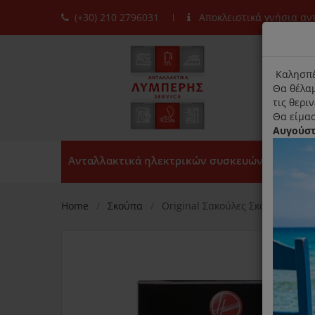
(+30) 210 2796031
Αποκλειστικά γνήσια α
moda
title
Καλησπέ
Θα θέλαμ
τις θερι
Θα είμασ
Αυγούσ
Ανταλλακτικά ηλεκτρικών συσκευών
Home
Σκούπα
Original Σακούλες Σκούπας Hoo