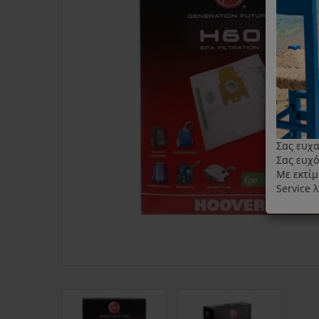
Σας ευχα
Σας ευχό
Με εκτίμ
Service 