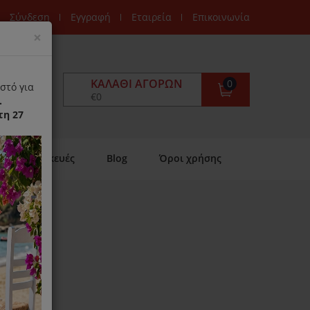
Σύνδεση
Εγγραφή
Εταιρεία
Επικοινωνία
Close
×
ΚΑΛΆΘΙ ΑΓΟΡΏΝ
0
στό για
€0
.
τη 27
Επισκευές
Blog
Όροι χρήσης
over H60
ιαθέσιμο)