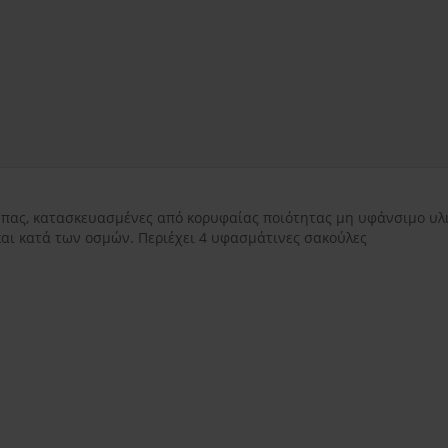
εντός Αττικής
3.50€
εκτός Αττικής
3.50€
Νησιωτικής Ελλάδ
πας, κατασκευασμένες από κορυφαίας ποιότητας μη υφάνσιμο υλι
και κατά των οσμών. Περιέχει 4 υφασμάτινες σακούλες