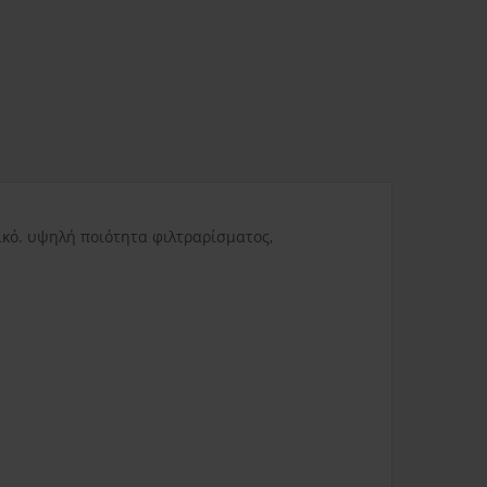
ας
3.80€
Δυσπρόσιτες περιοχές
6.00€
Εκτός Ελλάδος
0.00€
κό. υψηλή ποιότητα φιλτραρίσματος,
3.50€