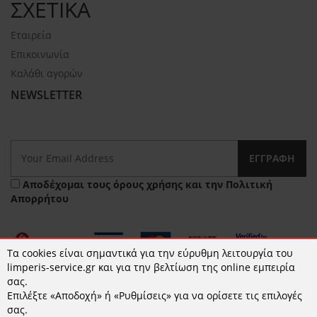
ΣΧΕΤΙΚΑ
Εταιρεία
Επικοινωνία
Καλάθι αγορών
NEWSLETTER
ΕΓΓΡΑΦΉ
Αποδέχομαι τους
όρους χρήσης
και την
Πολιτική
Απορρήτου
Τα cookies είναι σημαντικά για την εύρυθμη λειτουργία του
limperis-service.gr και για την βελτίωση της online εμπειρία
σας.
Επιλέξτε «Αποδοχή» ή «Ρυθμίσεις» για να ορίσετε τις επιλογές
© 2026 limperis-service.gr | Κατασκευή ιστοσελίδων -
σας.