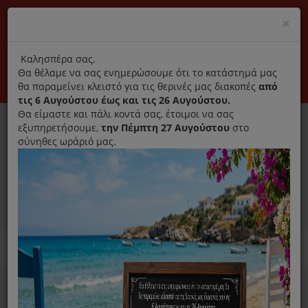
(+30) 210 2796031
Cl
×
modal
title
Αποκλειστικά γνήσια ανταλλακτικά
Καλησπέρα σας,
Θα θέλαμε να σας ενημερώσουμε ότι το κατάστημά μας
Σύνδεση
Εγγραφή
Εταιρεία
Επικοινωνία
θα παραμείνει κλειστό για τις θερινές μας διακοπές
από
τις 6 Αυγούστου έως και τις 26 Αυγούστου.
Θα είμαστε και πάλι κοντά σας, έτοιμοι να σας
εξυπηρετήσουμε,
την Πέμπτη 27 Αυγούστου
στο
σύνηθες ωράριό μας.
0
MENU
Ανταλλακτικά ηλεκτρικών συσκευών
Home
Σκούπα