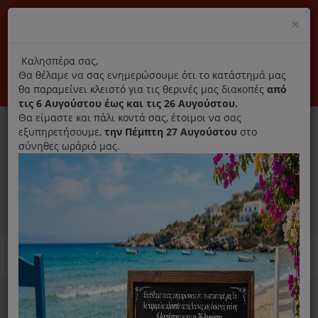
(+30) 210 2796031
Cl
×
modal
title
Αποκλειστικά γνήσια ανταλλακτικά
Καλησπέρα σας,
Θα θέλαμε να σας ενημερώσουμε ότι το κατάστημά μας
Σύνδεση
Εγγραφή
Εταιρεία
Επικοινωνία
θα παραμείνει κλειστό για τις θερινές μας διακοπές
από
τις 6 Αυγούστου έως και τις 26 Αυγούστου.
Θα είμαστε και πάλι κοντά σας, έτοιμοι να σας
εξυπηρετήσουμε,
την Πέμπτη 27 Αυγούστου
στο
σύνηθες ωράριό μας.
0
MENU
Ανταλλακτικά ηλεκτρικών συσκευών
Home
Σκούπα