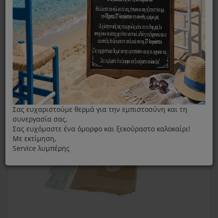
Original Σακούλες Σκούπας Siemens/ Bosch Type E, F,D
Σας ευχαριστούμε θερμά για την εμπιστοσύνη και τη
συνεργασία σας.
Σας ευχόμαστε ένα όμορφο και ξεκούραστο καλοκαίρι!
Με εκτίμηση,
Service λυμπέρης