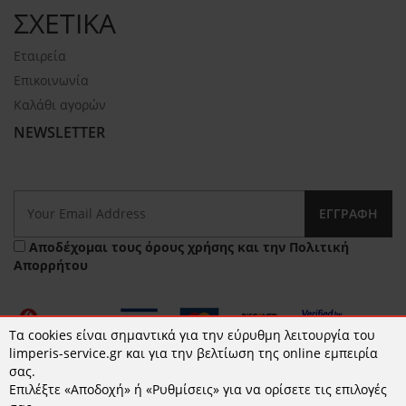
ΣΧΕΤΙΚΑ
Εταιρεία
Επικοινωνία
Καλάθι αγορών
NEWSLETTER
ΕΓΓΡΑΦΉ
Αποδέχομαι τους
όρους χρήσης
και την
Πολιτική
Απορρήτου
Τα cookies είναι σημαντικά για την εύρυθμη λειτουργία του
limperis-service.gr και για την βελτίωση της online εμπειρία
σας.
Επιλέξτε «Αποδοχή» ή «Ρυθμίσεις» για να ορίσετε τις επιλογές
© 2026 limperis-service.gr | Κατασκευή ιστοσελίδων -