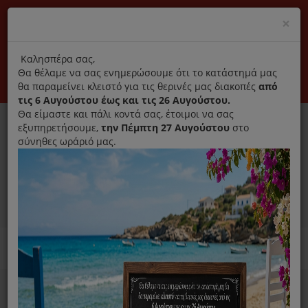
(+30) 210 2796031
Cl
×
modal
title
Αποκλειστικά γνήσια ανταλλακτικά
Καλησπέρα σας,
Θα θέλαμε να σας ενημερώσουμε ότι το κατάστημά μας
Σύνδεση
Εγγραφή
Εταιρεία
Επικοινωνία
θα παραμείνει κλειστό για τις θερινές μας διακοπές
από
τις 6 Αυγούστου έως και τις 26 Αυγούστου.
Θα είμαστε και πάλι κοντά σας, έτοιμοι να σας
εξυπηρετήσουμε,
την Πέμπτη 27 Αυγούστου
στο
σύνηθες ωράριό μας.
0
MENU
Ανταλλακτικά ηλεκτρικών συσκευών
Home
Σκούπα