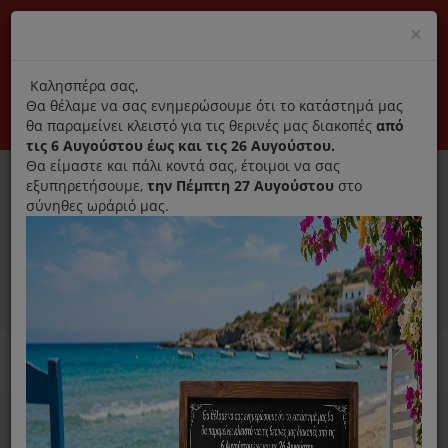
(+30) 210 2796031
Cl
×
modal
title
Αποκλειστικά γνήσια ανταλλακτικά
Καλησπέρα σας,
Θα θέλαμε να σας ενημερώσουμε ότι το κατάστημά μας
Σύνδεση
Εγγραφή
Εταιρεία
Επικοινωνία
θα παραμείνει κλειστό για τις θερινές μας διακοπές
από
τις 6 Αυγούστου έως και τις 26 Αυγούστου.
Θα είμαστε και πάλι κοντά σας, έτοιμοι να σας
εξυπηρετήσουμε,
την Πέμπτη 27 Αυγούστου
στο
σύνηθες ωράριό μας.
0
MENU
Ανταλλακτικά ηλεκτρικών συσκευών
Home
Σκούπα