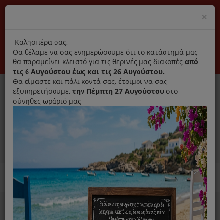
(+30) 210 2796031
Cl
×
modal
title
Αποκλειστικά γνήσια ανταλλακτικά
Καλησπέρα σας,
Θα θέλαμε να σας ενημερώσουμε ότι το κατάστημά μας
Σύνδεση
Εγγραφή
Εταιρεία
Επικοινωνία
θα παραμείνει κλειστό για τις θερινές μας διακοπές
από
τις 6 Αυγούστου έως και τις 26 Αυγούστου.
Θα είμαστε και πάλι κοντά σας, έτοιμοι να σας
εξυπηρετήσουμε,
την Πέμπτη 27 Αυγούστου
στο
σύνηθες ωράριό μας.
0
MENU
Ανταλλακτικά ηλεκτρικών συσκευών
Home
Σκούπα