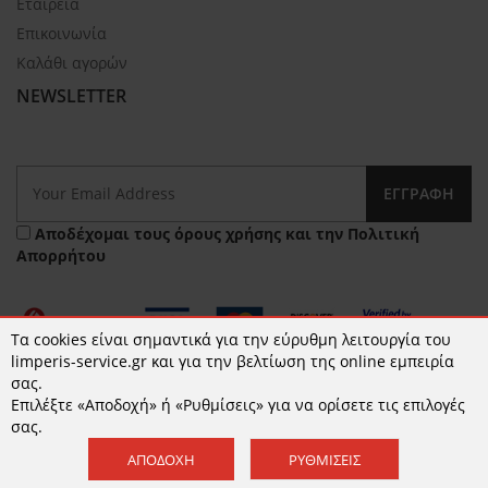
Εταιρεία
Επικοινωνία
Καλάθι αγορών
NEWSLETTER
ΕΓΓΡΑΦΉ
Αποδέχομαι τους
όρους χρήσης
και την
Πολιτική
Απορρήτου
Τα cookies είναι σημαντικά για την εύρυθμη λειτουργία του
limperis-service.gr και για την βελτίωση της online εμπειρία
σας.
Επιλέξτε «Αποδοχή» ή «Ρυθμίσεις» για να ορίσετε τις επιλογές
© 2026 limperis-service.gr | Κατασκευή ιστοσελίδων -
σας.
www.qualityweb.gr
ΑΠΟΔΟΧΉ
ΡΥΘΜΊΣΕΙΣ