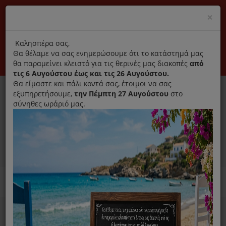
(+30) 210 2796031
Cl
×
modal
title
Αποκλειστικά γνήσια ανταλλακτικά
Καλησπέρα σας,
Θα θέλαμε να σας ενημερώσουμε ότι το κατάστημά μας
Σύνδεση
Εγγραφή
Εταιρεία
Επικοινωνία
θα παραμείνει κλειστό για τις θερινές μας διακοπές
από
τις 6 Αυγούστου έως και τις 26 Αυγούστου.
Θα είμαστε και πάλι κοντά σας, έτοιμοι να σας
εξυπηρετήσουμε,
την Πέμπτη 27 Αυγούστου
στο
σύνηθες ωράριό μας.
0
MENU
Ανταλλακτικά ηλεκτρικών συσκευών
Home
Σκούπα