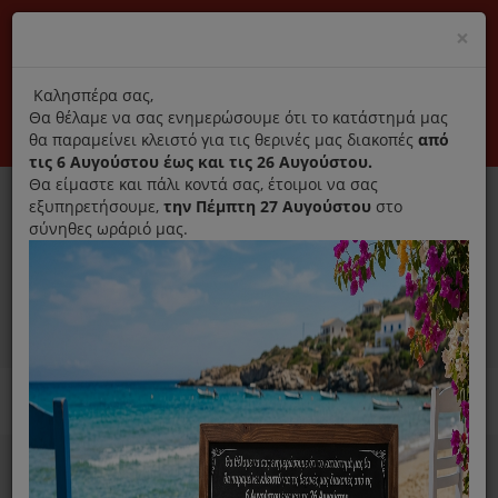
(+30) 210 2796031
Cl
×
modal
title
Αποκλειστικά γνήσια ανταλλακτικά
Καλησπέρα σας,
Θα θέλαμε να σας ενημερώσουμε ότι το κατάστημά μας
Σύνδεση
Εγγραφή
Εταιρεία
Επικοινωνία
θα παραμείνει κλειστό για τις θερινές μας διακοπές
από
τις 6 Αυγούστου έως και τις 26 Αυγούστου.
Θα είμαστε και πάλι κοντά σας, έτοιμοι να σας
εξυπηρετήσουμε,
την Πέμπτη 27 Αυγούστου
στο
σύνηθες ωράριό μας.
0
MENU
Ανταλλακτικά ηλεκτρικών συσκευών
Home
Συσκευές Μαγειρικής