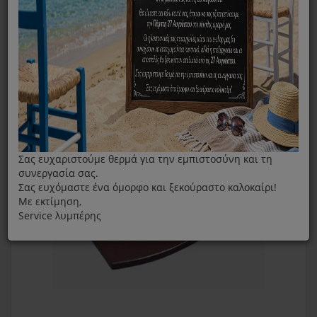
Πέτρα Ψησίματος Gourmet Miele HBS 60
Σας ευχαριστούμε θερμά για την εμπιστοσύνη και τη
συνεργασία σας.
Σας ευχόμαστε ένα όμορφο και ξεκούραστο καλοκαίρι!
Με εκτίμηση,
Service λυμπέρης