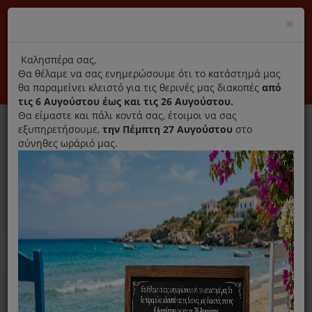
(+30) 210 2796031
Cl
×
modal
title
Αποκλειστικά γνήσια ανταλλακτικά
Καλησπέρα σας,
Θα θέλαμε να σας ενημερώσουμε ότι το κατάστημά μας
Σύνδεση
Εγγραφή
Εταιρεία
Επικοινωνία
θα παραμείνει κλειστό για τις θερινές μας διακοπές
από
τις 6 Αυγούστου έως και τις 26 Αυγούστου.
Θα είμαστε και πάλι κοντά σας, έτοιμοι να σας
εξυπηρετήσουμε,
την Πέμπτη 27 Αυγούστου
στο
σύνηθες ωράριό μας.
0
MENU
Ανταλλακτικά ηλεκτρικών συσκευών
Home
Χύτρα