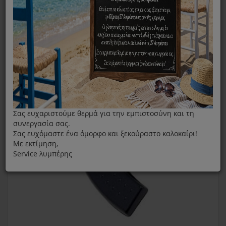
Πλαϊνή Λαβή Χύτρας Fissler 6lt Magic Black
Σας ευχαριστούμε θερμά για την εμπιστοσύνη και τη
συνεργασία σας.
Σας ευχόμαστε ένα όμορφο και ξεκούραστο καλοκαίρι!
Με εκτίμηση,
Service λυμπέρης